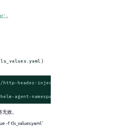
er`
。
)
tls_values.yaml
/http-header-injector/main/scripts/generate_c
<helm-agent-namespace>
将无效。
f tls_values.yaml`