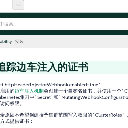
bility
安装
追踪边车注入的证书
 httpHeaderInjectorWebhook.enabled=true`
启用的
边车注入机制
会创建一个自签名证书，并使用一个`Clust
rnetes集群中`Secret`和`MutatingWebhookConfigurati
访问权限。
原因不希望创建授予集群范围写入权限的`ClusterRoles`
方式提供证书：