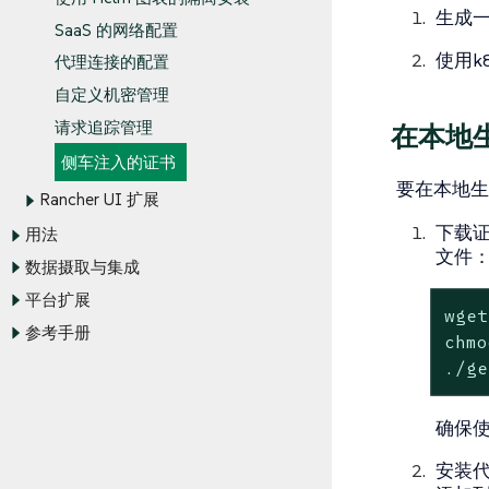
生成
SaaS 的网络配置
使用k
代理连接的配置
自定义机密管理
请求追踪管理
在本地
侧车注入的证书
要在本地生
Rancher UI 扩展
下载证
用法
文件
数据摄取与集成
平台扩展
wget
参考手册
chmo
./ge
确保使
安装代理，