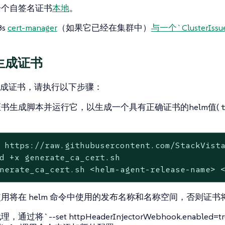
一个自签名证书
本地
。
8s
cert-manager
（如果它已经在集群中）
与一个`ClusterIssu
生成证书
成证书，请执行以下步骤：
书生成脚本并运行它，以生成一个具有正确证书的helm值(
：
 https://raw.githubusercontent.com/StackVista
d +x generate_ca_cert.sh

nerate_ca_cert.sh <helm-agent-release-name> 
用将在 helm 命令中使用的发布名称和名称空间，否则证书
通过将`--set httpHeaderInjectorWebhook.enabled=true -