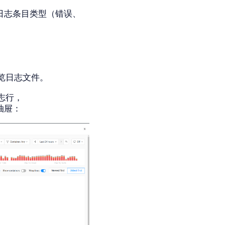
按日志条目类型（错误、
览日志文件。
志行，
抽屉：