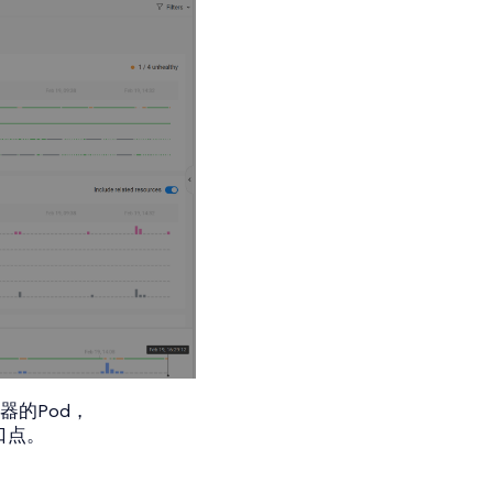
器的Pod，
口点。