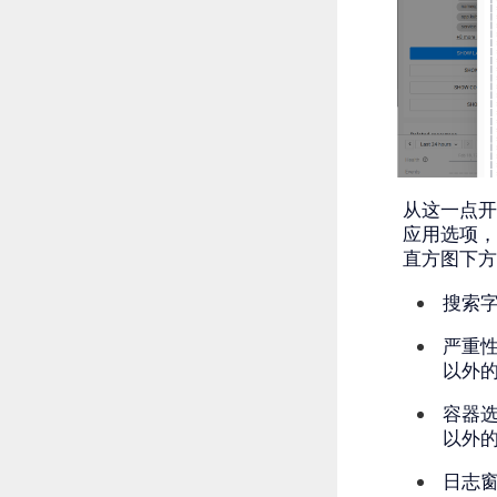
从这一点开
应用选项，
直方图下方
搜索
严重
以外
容器
以外
日志