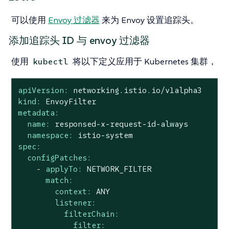
可以使用
Envoy 过滤器
来为 Envoy 设置追踪头。
添加追踪头 ID 与 envoy 过滤器
使用
将以下定义应用于 Kubernetes 集群，
kubectl
apiVersion:
networking.istio.io/v1alpha3
kind:
EnvoyFilter
metadata:
name:
responsed-x-request-id-always
namespace:
istio-system
spec:
configPatches:
-
applyTo:
NETWORK_FILTER
match:
context:
ANY
listener:
filterChain:
filter: