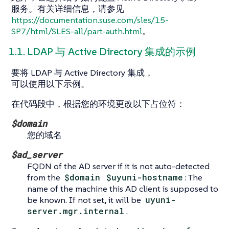
服务。有关详细信息，请参见
https://documentation.suse.com/sles/15-
SP7/html/SLES-all/part-auth.html
。
1.1. LDAP 与 Active Directory 集成的示例
要将 LDAP 与 Active Directory 集成，
可以使用以下示例。
在代码段中，根据您的环境更改以下占位符：
$domain
您的域名
$ad_server
FQDN of the AD server if it is not auto-detected
from the
$domain
$uyuni-hostname
: The
name of the machine this AD client is supposed to
be known. If not set, it will be
uyuni-
server.mgr.internal
.