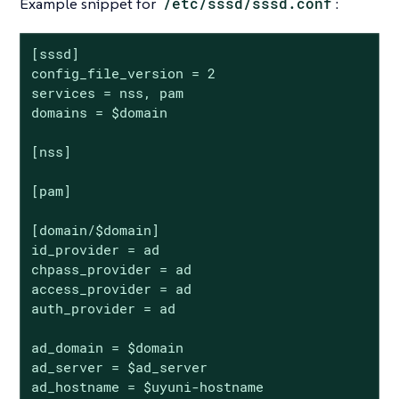
Example snippet for
/etc/sssd/sssd.conf
:
[sssd]

config_file_version = 2

services = nss, pam

domains = $domain

[nss]

[pam]

[domain/$domain]

id_provider = ad

chpass_provider = ad

access_provider = ad

auth_provider = ad

ad_domain = $domain

ad_server = $ad_server

ad_hostname = $uyuni-hostname
