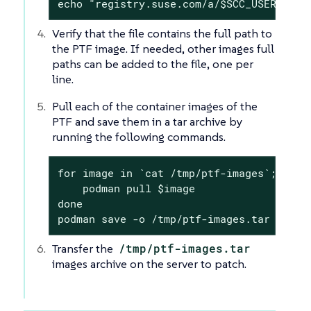
echo "registry.suse.com/a/$SCC_USERID/$P
Verify that the file contains the full path to
the PTF image. If needed, other images full
paths can be added to the file, one per
line.
Pull each of the container images of the
PTF and save them in a tar archive by
running the following commands.
for image in `cat /tmp/ptf-images`; do

    podman pull $image

done

podman save -o /tmp/ptf-images.tar $(cat
Transfer the
/tmp/ptf-images.tar
images archive on the server to patch.