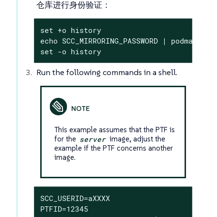
仓库进行身份验证：
set +o history

echo SCC_MIRRORING_PASSWORD | podman log
set -o history
Run the following commands in a shell.
This example assumes that the PTF is
for the
server
image, adjust the
example if the PTF concerns another
image.
SCC_USERID=aXXXX

PTFID=12345
