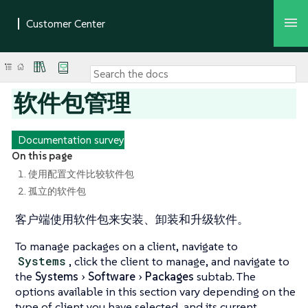
软件包管理
Documentation survey
On this page
1. 使用配置文件比较软件包
2. 孤立的软件包
客户端使用软件包来安装、卸装和升级软件。
To manage packages on a client, navigate to
Systems
, click the client to manage, and navigate to
the
Systems
Software
Packages
subtab. The
options available in this section vary depending on the
type of client you have selected, and its current