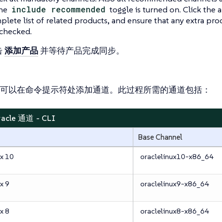
the
include recommended
toggle is turned on. Click the 
plete list of related products, and ensure that any extra pro
 checked.
击
添加产品
并等待产品完成同步。
可以在命令提示符处添加通道。此过程所需的通道包括：
racle 通道 - CLI
Base Channel
ux 10
oraclelinux10-x86_64
x 9
oraclelinux9-x86_64
x 8
oraclelinux8-x86_64