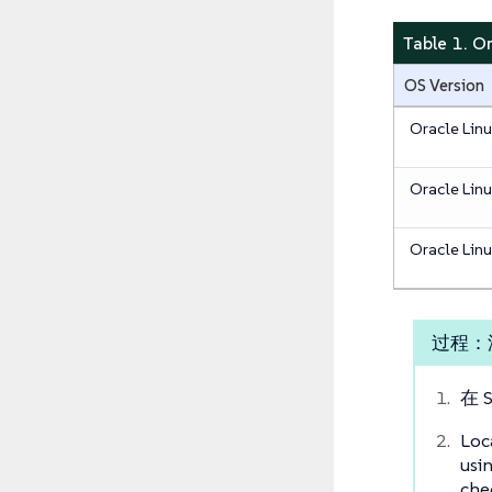
Table 1. 
OS Version
Oracle Lin
Oracle Linu
Oracle Linu
过程：
在 S
Loc
usi
che