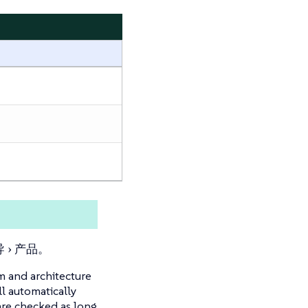
导
产品
。
m and architecture
ll automatically
re checked as long