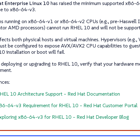
t Enterprise Linux 10
has raised the minimum supported x86-64
ne to
x86-64-v3
.
s running on
x86-64-v1
or
x86-64-v2
CPUs (e.g., pre-Haswell I
tor AMD processors) cannot run RHEL 10 and will not be suppor
ffects both physical hosts and virtual machines. Hypervisors (e.g
must be configured to expose AVX/AVX2 CPU capabilities to gues
 installation or boot will fail.
 deploying or upgrading to RHEL 10, verify that your hardware m
ement.
nces:
HEL 10 Architecture Support – Red Hat Documentation
86-64-v3 Requirement for RHEL 10 – Red Hat Customer Portal
xploring x86-64-v3 for RHEL 10 – Red Hat Developer Blog