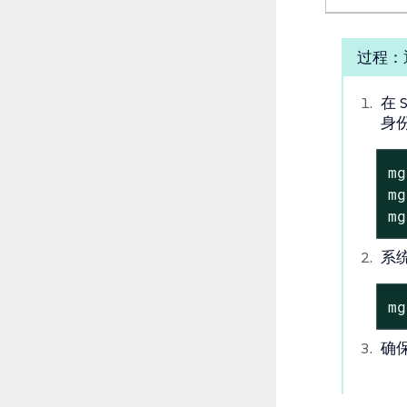
过程：
在 
身
mg
mg
mg
系
mg
确