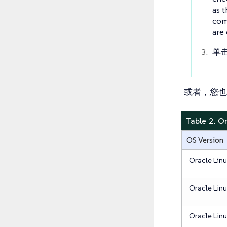
as 
com
are
单
或者，您也
Table 2. O
OS Version
Oracle Lin
Oracle Linu
Oracle Linu