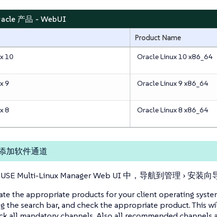
Oracle 产品 - WebUI
Product Name
ux 10
Oracle Linux 10 x86_64
x 9
Oracle Linux 9 x86_64
x 8
Oracle Linux 8 x86_64
添加软件通道
USE Multi-Linux Manager Web UI 中，导航到
管理
安装向
ate the appropriate products for your client operating syste
ng the search bar, and check the appropriate product. This wi
ck all mandatory channels. Also all recommended channels a