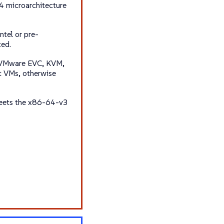
 microarchitecture
ntel or pre-
ted.
., VMware EVC, KVM,
t VMs, otherwise
eets the
x86-64-v3