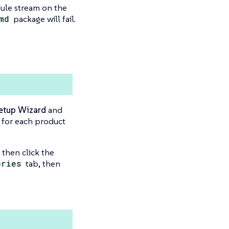
ule stream on the
md
package will fail.
etup Wizard
and
r for each product
, then click the
ories
tab, then