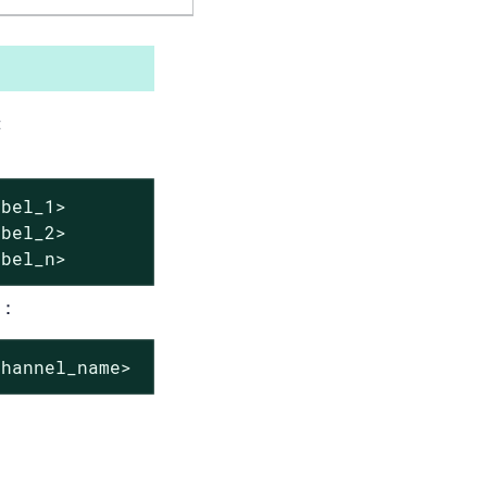
t
bel_1>

bel_2>

abel_n>
：
channel_name>