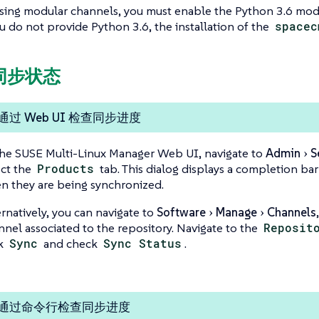
using modular channels, you must enable the Python 3.6 mod
you do not provide Python 3.6, the installation of the
spacec
查同步状态
过 Web UI 检查同步进度
the SUSE Multi-Linux Manager Web UI, navigate to
Admin
S
ect the
Products
tab. This dialog displays a completion ba
n they are being synchronized.
ernatively, you can navigate to
Software
Manage
Channels
nnel associated to the repository. Navigate to the
Reposit
ck
Sync
and check
Sync Status
.
通过命令行检查同步进度