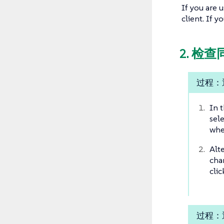
If you are 
client. If 
2. 检
过程：通
In 
sel
whe
Alt
cha
cli
过程：