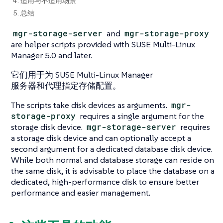
4. 适用与不适用场景
5. 总结
mgr-storage-server
and
mgr-storage-proxy
are helper scripts provided with SUSE Multi-Linux
Manager 5.0 and later.
它们用于为 SUSE Multi-Linux Manager
服务器和代理指定存储配置。
The scripts take disk devices as arguments.
mgr-
storage-proxy
requires a single argument for the
storage disk device.
mgr-storage-server
requires
a storage disk device and can optionally accept a
second argument for a dedicated database disk device.
While both normal and database storage can reside on
the same disk, it is advisable to place the database on a
dedicated, high-performance disk to ensure better
performance and easier management.