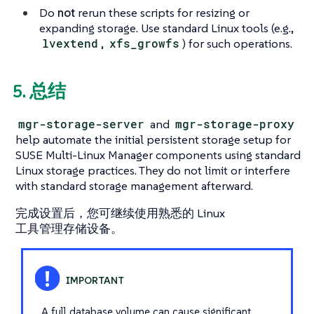
Do
not
rerun these scripts for resizing or
expanding storage. Use standard Linux tools (e.g.,
lvextend
,
xfs_growfs
) for such operations.
5. 总结
mgr-storage-server
and
mgr-storage-proxy
help automate the initial persistent storage setup for
SUSE Multi-Linux Manager components using standard
Linux storage practices. They do not limit or interfere
with standard storage management afterward.
完成设置后，您可继续使用熟悉的 Linux
工具管理存储设备。
A full database volume can cause significant