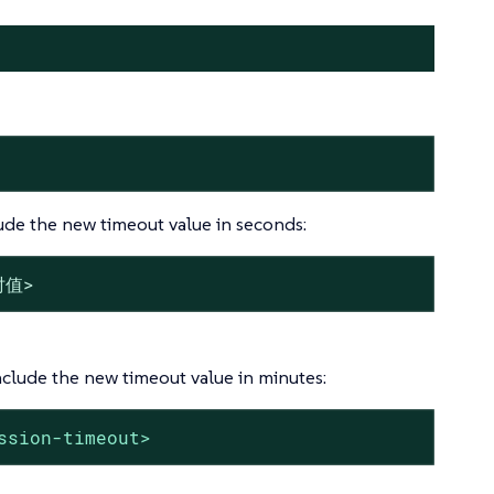
lude the new timeout value in seconds:
时值>
include the new timeout value in minutes:
ssion-timeout
>