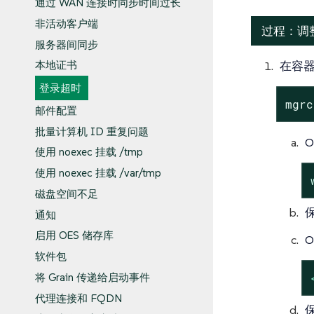
通过 WAN 连接时同步时间过长
非活动客户端
过程：调整
服务器间同步
在容
本地证书
登录超时
mgrc
邮件配置
批量计算机 ID 重复问题
O
使用 noexec 挂载 /tmp
使用 noexec 挂载 /var/tmp
磁盘空间不足
通知
启用 OES 储存库
O
软件包
将 Grain 传递给启动事件
代理连接和 FQDN