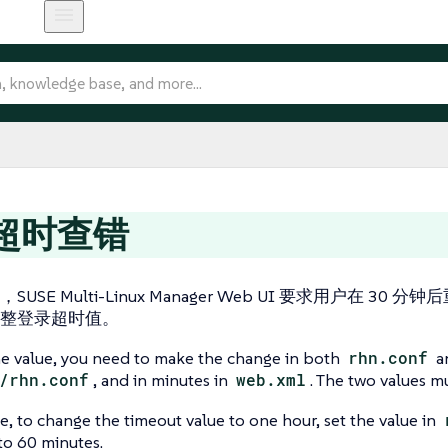
超时查错
USE Multi-Linux Manager Web UI 要求用户在 3
整登录超时值。
he value, you need to make the change in both
rhn.conf
a
/rhn.conf
, and in minutes in
web.xml
. The two values m
, to change the timeout value to one hour, set the value in
to 60 minutes.