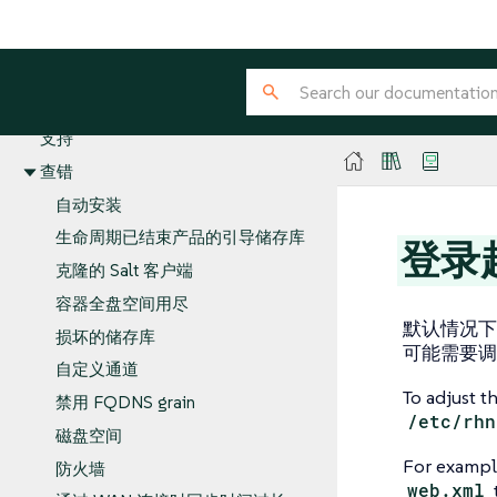
订阅匹配
任务日程安排
微调更改日志
用户
支持
查错
自动安装
生命周期已结束产品的引导储存库
登录
克隆的 Salt 客户端
容器全盘空间用尽
默认情况下，S
损坏的储存库
可能需要调
自定义通道
To adjust t
禁用 FQDNS grain
/etc/rhn
磁盘空间
For example
防火墙
web.xml