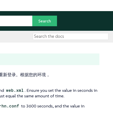
0 分钟后重新登录。根据您的环境，
nd
web.xml
. Ensure you set the value in seconds in
ust equal the same amount of time.
rhn.conf
to 3600 seconds, and the value in