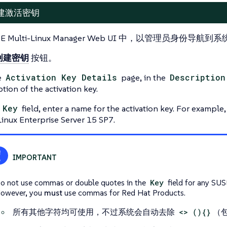
建激活密钥
SE Multi-Linux Manager Web UI 中，以管理员身份导航到
系
创建密钥
按钮。
e
Activation Key Details
page, in the
Description
ption of the activation key.
e
Key
field, enter a name for the activation key. For example
inux Enterprise Server 15 SP7.
o not use commas or double quotes in the
Key
field for any SUS
owever, you
must
use commas for Red Hat Products.
所有其他字符均可使用，不过系统会自动去除
<> (){}
（