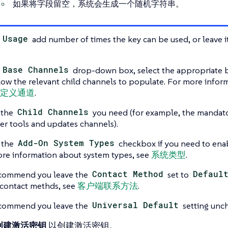
如果将字段留空，系统会生成一个随机字符串。
e
Usage
add number of times the key can be used, or leave i
e
Base Channels
drop-down box, select the appropriate b
low the relevant child channels to populate. For more infor
定义通道
.
 the
Child Channels
you need (for example, the mandato
r tools and updates channels).
 the
Add-On System Types
checkbox if you need to enab
re information about system types, see
系统类型
.
commend you leave the
Contact Method
set to
Defaul
contact methds, see
客户端联系方法
.
commend you leave the
Universal Default
setting unc
创建激活密钥
以创建激活密钥。