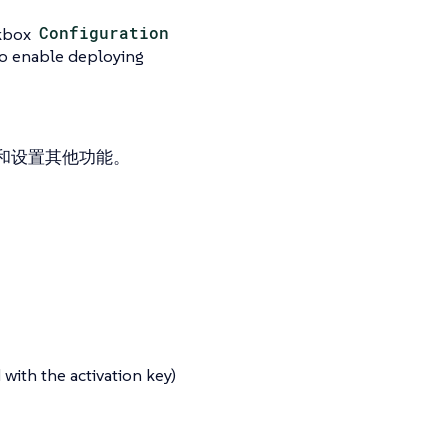
ckbox
Configuration
To enable deploying
和设置其他功能。
with the activation key)