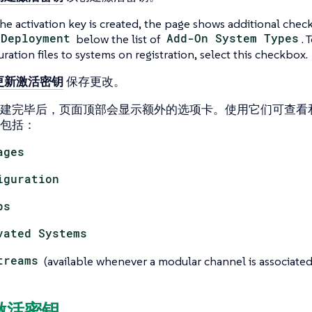
the activation key is created, the page shows additional che
 Deployment
below the list of
Add-On System Types
. 
uration files to systems on registration, select this checkbox.
更新激活密钥
保存更改。
建完毕后，页面顶部会显示额外的选项卡。使用它们可查看
包括：
ages
iguration
ps
vated Systems
treams
(available whenever a modular channel is associated 
新激活密钥