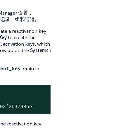
anager 设置，
史记录、组和通道。
reate a reactivation key
Key
to create the
al activation keys, which
show up on the
Systems
ment_key
grain in
b03f2b37986e"
he reactivation key.