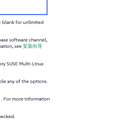
t blank for unlimited
ase software channel,
mation, see
安装向导
ry SUSE Multi-Linux
le any of the options.
t
. For more information
hecked.