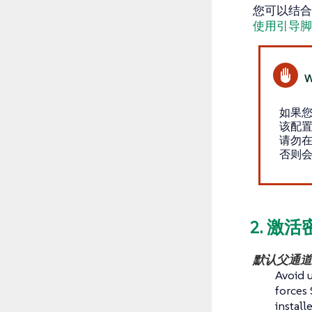
您可以结合
使用引导脚
如果您使
该配
请勿
否则
2. 激
默认父通道
Avoid 
forces
instal