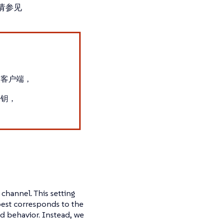
请参见
安装客户端，
密钥，
channel. This setting
best corresponds to the
d behavior. Instead, we