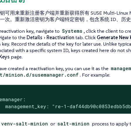
可用来重新注册客户端并重新获得所有 SUSE Multi-Linux M
一次。重新激活密钥为客户端特定密钥，包含系统 ID、历
 reactivation key, navigate to
Systems
, click the client to c
vigate to the
Details
Reactivation
tab. Click
Generate New 
 key. Record the details of the key for later use. Unlike typic
ociated with a specific system ID, keys created here do not 
 Keys
page.
ave created a reactivation key, you can use it as the
manage
t/minion.d/susemanager.conf
. For example:
emanager:

  management_key: "re-1-daf44db90c0853edbb5d
venv-salt-minion
or
salt-minion
process to apply t