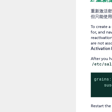
重新激活密钥
但只能使用
To create a
for, and na
reactivation
are not ass
Activation
After you h
/etc/sal
grains:

    sus
       
Restart the