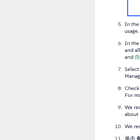
In th
usage.
In th
and al
and
自
Select
Manage
Check
For mo
We re
about 
We re
单击