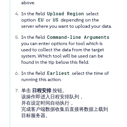
above.
In the field
Upload Region
select
option
EU
or
US
depending on the
server where you want to upload your data.
In the field
Command-line Arguments
you can enter options for tool which is
used to collect the data from the target
system. Which tool will be used can be
found in the tip below this field.
In the field
Earliest
select the time of
running this action.
单击
日程安排
按钮。
该操作即进入日程安排队列，
并在设定时间自动执行，
完成客户端数据收集后直接将数据上载到
目标服务器。