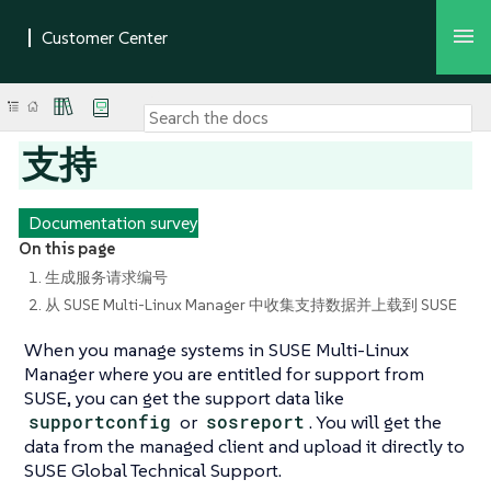
支持
Documentation survey
On this page
1. 生成服务请求编号
2. 从 SUSE Multi-Linux Manager 中收集支持数据并上载到 SUSE
When you manage systems in SUSE Multi-Linux
Manager where you are entitled for support from
SUSE, you can get the support data like
supportconfig
or
sosreport
. You will get the
data from the managed client and upload it directly to
SUSE Global Technical Support.