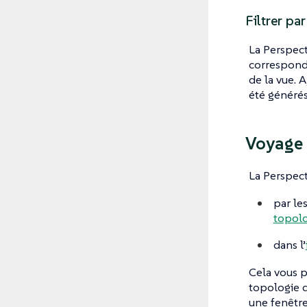
Filtrer pa
La Perspect
corresponde
de la vue. 
été générés
Voyage 
La Perspect
par le
topol
dans l’
Cela vous 
topologie d
une fenêtre