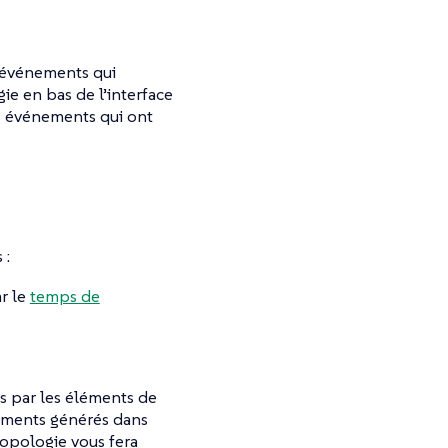
 événements qui
ie en bas de l’interface
es événements qui ont
 :
r le
temps de
s par les éléments de
nements générés dans
opologie vous fera