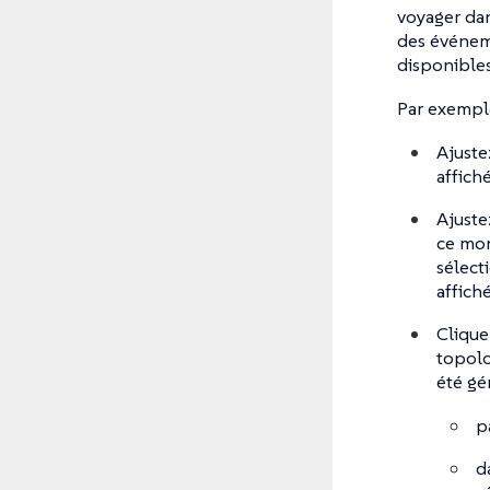
voyager dan
des événeme
disponibles
Par exemple
Ajustez
affiché
Ajuste
ce mom
sélect
affiché
Clique
topolo
été gé
p
d