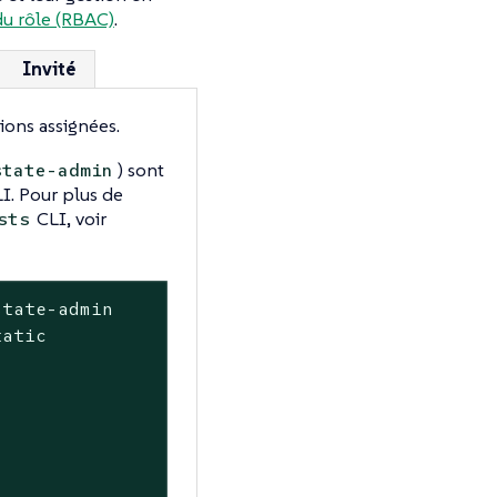
du rôle (RBAC)
.
Invité
ations assignées.
) sont
state-admin
I. Pour plus de
CLI, voir
sts
tate-admin

atic
