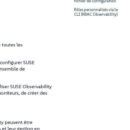
fichier de configuration
Rôles personnalisés via le
CLI (RBAC Observability)
 toutes les
 configurer SUSE
’ensemble de
iliser SUSE Observability
oniteurs, de créer des
ty peuvent être
s et leur gestion en