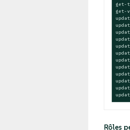
get-t
get-v
updat
updat
updat
updat
updat
updat
updat
updat
updat
updat
updat
upda
Rôles p