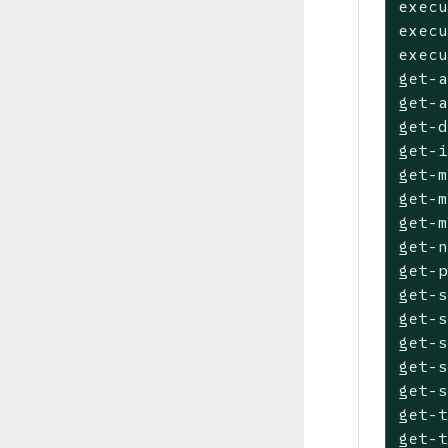
execu
execu
execu
get-a
get-a
get-d
get-i
get-m
get-m
get-m
get-n
get-p
get-s
get-s
get-s
get-s
get-s
get-t
get-t