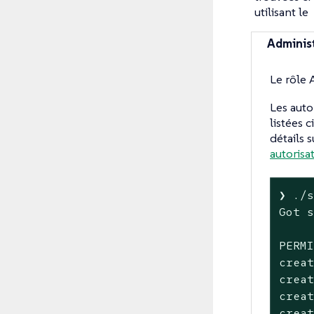
utilisant le
Adminis
Le rôle 
Les auto
listées 
détails s
autorisa
❯ ./s
Got s
PERMI
creat
creat
creat
creat