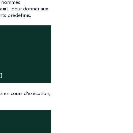
ais nommés
pour donner aux
aml
nts prédéfinis.
"]
jà en cours d’exécution,