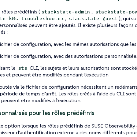
 rôles prédéfinis (
,
stackstate-admin
stackstate-po
,
), qui s
te-k8s-troubleshooter
stackstate-guest
ersonnalisés peuvent être ajoutés. Il existe plusieurs façons 
és :
 fichier de configuration, avec les mêmes autorisations que les
 fichier de configuration, avec des autorisations personnalisée
isant le
CLI, les sujets et leurs autorisations sont stock
sts
s et peuvent être modifiés pendant l’exécution
joutés via le fichier de configuration nécessitent un redémar
période de temps d’arrêt. Les rôles créés à l’aide du CLI sont
peuvent être modifiés à l’exécution.
onnalisés pour les rôles prédéfinis
tte option lorsque les rôles prédéfinis de SUSE Observabilit
nisseur d’authentification externe a des noms différents pour