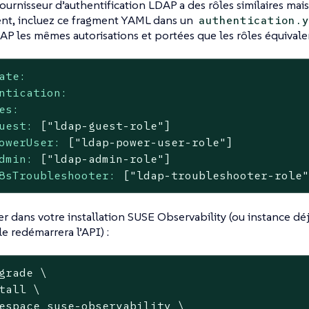
fournisseur d’authentification LDAP a des rôles similaires m
nt, incluez ce fragment YAML dans un
authentication.y
AP les mêmes autorisations et portées que les rôles équivale
ate:
ntication:
es:
uest:
["ldap-guest-role"]
owerUser:
["ldap-power-user-role"]
dmin:
["ldap-admin-role"]
8sTroubleshooter:
["ldap-troubleshooter-role
iser dans votre installation SUSE Observability (ou instance dé
le redémarrera l’API) :
grade \

tall \

espace suse-observability \
