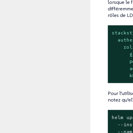
lorsque le 
différemme
rôles de LD
stackst
authe
rol
g
p
a
k
Pour l’util
notez qu’el
helm up
  --ins
  --nam