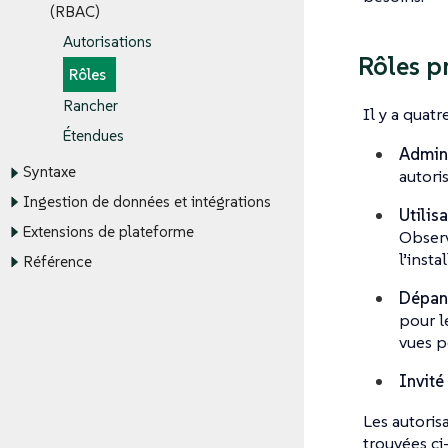
(RBAC)
Autorisations
Rôles p
Rôles
Rancher
Il y a quat
Étendues
Admini
Syntaxe
autoris
Ingestion de données et intégrations
Utilis
Extensions de plateforme
Observ
l’inst
Référence
Dépan
pour l
vues pe
Invité
Les autoris
trouvées ci