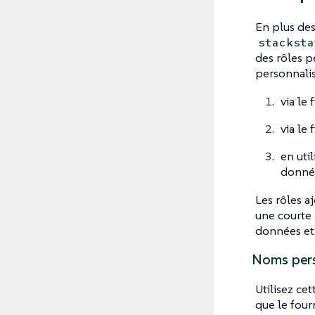
En plus des
stacksta
des rôles p
personnalis
via le
via le
en util
donnée
Les rôles a
une courte 
données et 
Noms pers
Utilisez ce
que le four