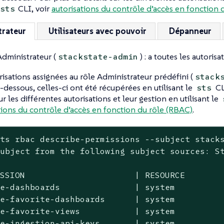
CLI, voir
autorisations du contrôle d’accès en fonction 
sts
trateur
Utilisateurs avec pouvoir
Dépanneur
Administrateur (
) : a toutes les autoris
stackstate-admin
risations assignées au rôle Administrateur prédéfini (
stack
ci-dessous, celles-ci ont été récupérées en utilisant le
CL
sts
ur les différentes autorisations et leur gestion en utilisant le
tions du contrôle d’accès en fonction du rôle (RBAC)
.
ts rbac describe-permissions --subject stacks
ubject from the following subject sources: St
SSION                      | RESOURCE

e-dashboards               | system

e-favorite-dashboards      | system

e-favorite-views           | system

e-ingestion-api-keys       | system
