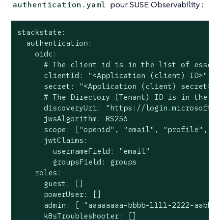
pour SUSE Observability :
authentication.yaml
stackstate:

  authentication:

    oidc:

      # The client id is in the list of essent
      clientId: "<Application (client) ID>"

      secret: "<Application (client) secret>"

      # The Directory (Tenant) ID is in the li
      discoveryUri: "https://login.microsofton
      jwsAlgorithm: RS256

      scope: ["openid", "email", "profile", "o
      jwtClaims:

        usernameField: "email"

        groupsField: groups

    roles:

      guest: []

      powerUser: []

      admin: [ "aaaaaaaa-bbbb-1111-2222-aabbcc
      k8sTroubleshooter: []