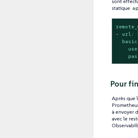
sont effect
statique
a
remote_
-
url:
basic
use
pas
Pour fin
Après que l
Prometheus
à envoyer d
avec le res
Observabili