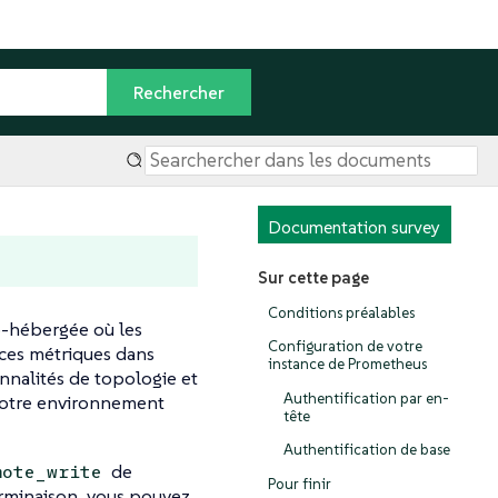
Documentation survey
Sur cette page
Conditions préalables
o-hébergée où les
Configuration de votre
ces métriques dans
instance de Prometheus
onnalités de topologie et
Authentification par en-
votre environnement
tête
Authentification de base
de
mote_write
Pour finir
erminaison, vous pouvez