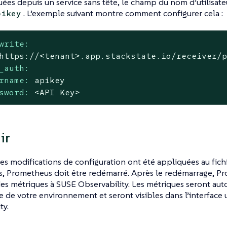
uées depuis un service sans tête, le champ du nom d’utilisateur
. L’exemple suivant montre comment configurer cela :
pikey
write:
https://<tenant>.app.stackstate.io/receiver/
_auth:
rname:
apikey
sword:
<API
Key>
ir
es modifications de configuration ont été appliquées au fich
, Prometheus doit être redémarré. Après le redémarrage, 
es métriques à SUSE Observability. Les métriques seront au
te de votre environnement et seront visibles dans l’interface 
ty.