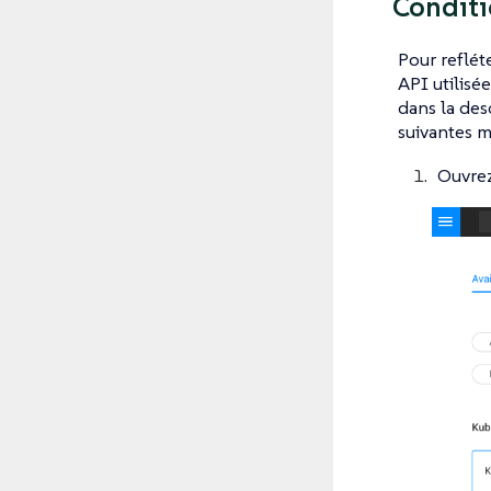
Conditi
Pour reflét
API utilisé
dans la des
suivantes m
Ouvrez