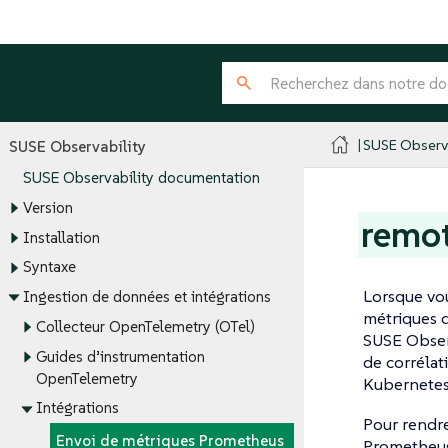
SUSE Observa
SUSE Observability
SUSE Observability documentation
Version
remot
Installation
Syntaxe
Lorsque vou
Ingestion de données et intégrations
métriques d
Collecteur OpenTelemetry (OTel)
SUSE Observ
Guides d’instrumentation
de corréla
OpenTelemetry
Kubernetes s
Intégrations
Pour rendre
Envoi de métriques Prometheus
Prometheus 