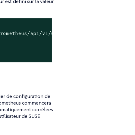
 est défini sur la valeur
prometheus/api/v1/write
ier de configuration de
Prometheus commencera
tomatiquement corrélées
utilisateur de SUSE