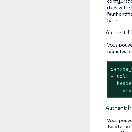
configurati
dans votre 
l’authentif
base.
Authentifi
Vous pouvez
requêtes r
remote_
-
url:
heade
sts
Authentif
Vous pouvez
basic_au