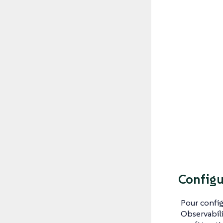
Configu
Pour config
Observabili