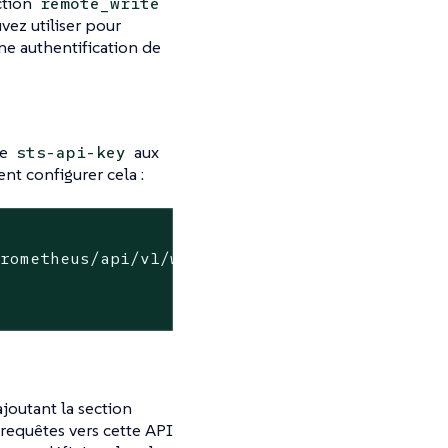
ction
remote_write
uvez utiliser pour
une authentification de
te
aux
sts-api-key
t configurer cela :
prometheus/api/v1/write
ajoutant la section
requêtes vers cette API