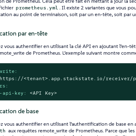
on de Prometheus. Cela peut être fait en mettant à jour la se
fichier
. Il existe 2 variantes que vous po
prometheus.yml
ication au point de terminaison, soit par un en-tête, soit par 
cation par en-tête
 vous authentifier en utilisant la clé API en ajoutant l’en-tê
emote_write de Prometheus. L’exemple suivant montre commen
write:
https://<tenant>.app.stackstate.io/receiver/
rs:
-api-key:
<API
Key>
ication de base
 vous authentifier en utilisant l’authentification de base en 
aux requêtes remote_write de Prometheus. Parce que les 
th