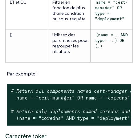
ET et OU
Filtrer en
name = "cert-
fonction de plus
manager" OR
d’une condition
type =
ou sous-requête
"deployment"
()
Utilisez des
(name = … AND
parenthèses pour
type = …) OR
regrouper les
(…)
résultats
Par exemple :
# Return all components named cert-manager or
name
=
"cert-manager"
OR
name
=
"coredns"
# Return only deployments named coredns and c
(name
=
"coredns"
AND
type
=
"deployment"
)
Caractère joker