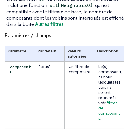
inclut une fonction
qui est
withNeighborsOf
compatible avec le filtrage de base, le nombre de
composants dont les voisins sont interrogés est affiché
dans la boîte
Autres filtres
.
Paramètres / champs
Paramètre
Par défaut
Valeurs
Description
autorisées
"tous"
Un filtre de
Le(s)
component
composant
composant(
s
s) pour
lesquels les
voisins
seront
retournés,
voir
filtres
de
composant
s
.