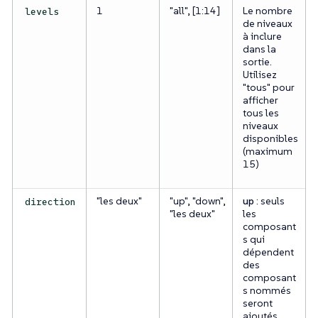
1
"all", [1:14]
Le nombre
levels
de niveaux
à inclure
dans la
sortie.
Utilisez
"tous" pour
afficher
tous les
niveaux
disponibles
(maximum
15)
"les deux"
"up", "down",
up
: seuls
direction
"les deux"
les
composant
s qui
dépendent
des
composant
s nommés
seront
ajoutés