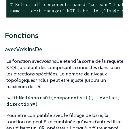
# Select all components named "coredns" that d
name = "cert-manager" NOT label in ("image_na
Fonctions
avecVoisinsDe
La fonction avecVoisinsDe étend la sortie de la requête
STQL, ajoutant des composants connectés dans la ou
les directions spécifiées. Le nombre de niveaux
topologiques inclus peut être ajusté jusqu’à un
maximum de 15.
withNeighborsOf(components=(), levels=,
direction=)
Pour être compatible avec le filtrage de base, la
fonction ne peut être combinée qu’avec d’autres filtres
en utilisant un
opérateur. Lorsqu’un filtre avancé
OR