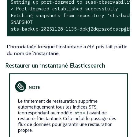
Setting up port-forward to suse-observability
✓ Port-forward established successfully

Fetching snapshots from repository 
'sts-backu
SNAPSHOT                                      
sts-backup-20251128-1135-dpkj2dqrszo6cscpgfhr
L’horodatage lorsque l’instantané a été pris fait partie
du nom de l’instantané.
Restaurer un instantané Elasticsearch
Le traitement de restauration supprime
automatiquement tous les indices STS
(correspondant au modèle
) avant de
sts*
restaurer l’instantané. Cela inclut le passage des
flux de données pour garantir une restauration
propre.