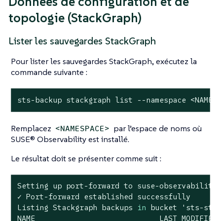
Données de configuration et de
topologie (StackGraph)
Lister les sauvegardes StackGraph
Pour lister les sauvegardes StackGraph, exécutez la
commande suivante :
sts-backup stackgraph list --namespace <NAMES
Remplacez
par l’espace de noms où
<NAMESPACE>
SUSE® Observability est installé.
Le résultat doit se présenter comme suit :
Setting up port-forward to suse-observability
✓ Port-forward established successfully

Listing Stackgraph backups 
in
 bucket 
'sts-sta
NAME                            LAST MODIFIED 