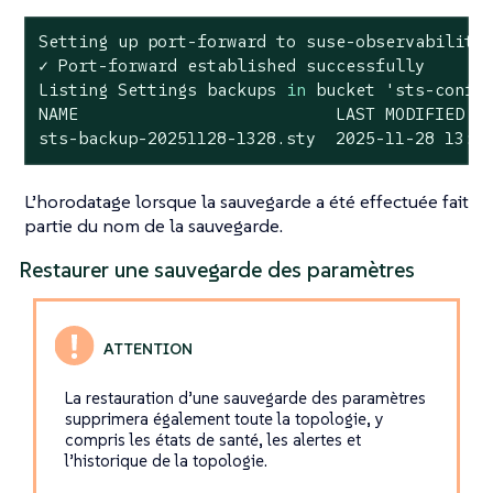
Setting up port-forward to suse-observability
✓ Port-forward established successfully

Listing Settings backups 
in
 bucket 
'sts-confi
NAME                          LAST MODIFIED   
sts-backup-20251128-1328.sty  2025-11-28 13:2
L’horodatage lorsque la sauvegarde a été effectuée fait
partie du nom de la sauvegarde.
Restaurer une sauvegarde des paramètres
La restauration d’une sauvegarde des paramètres
supprimera également toute la topologie, y
compris les états de santé, les alertes et
l’historique de la topologie.