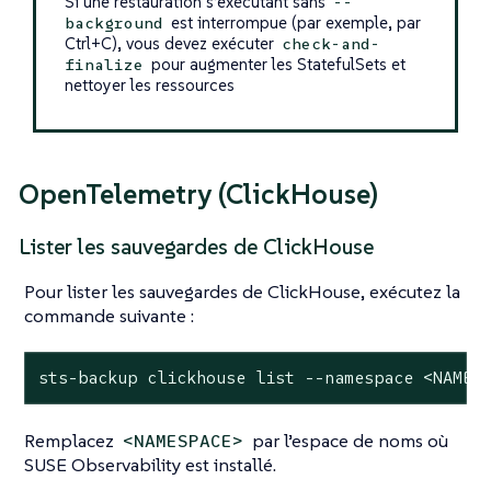
Si une restauration s’exécutant sans
--
est interrompue (par exemple, par
background
Ctrl+C), vous devez exécuter
check-and-
pour augmenter les StatefulSets et
finalize
nettoyer les ressources
OpenTelemetry (ClickHouse)
Lister les sauvegardes de ClickHouse
Pour lister les sauvegardes de ClickHouse, exécutez la
commande suivante :
sts-backup clickhouse list --namespace <NAMES
Remplacez
par l’espace de noms où
<NAMESPACE>
SUSE Observability est installé.