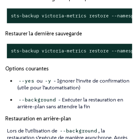
sts-backup victoria-metrics restore --namespa
Restaurer la dernière sauvegarde
sts-backup victoria-metrics restore --namespa
Options courantes
ou
- Ignorer l’invite de confirmation
--yes
-y
(utile pour l’automatisation)
- Exécuter la restauration en
--background
arrière-plan sans attendre la fin
Restauration en arrière-plan
Lors de l’utilisation de
, la
--background
restauration s’exécute de manière asynchrone. Après