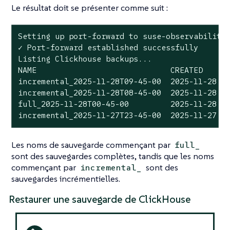
Le résultat doit se présenter comme suit :
Setting up port-forward to suse-observability
✓ Port-forward established successfully

Listing Clickhouse backups...

NAME                             CREATED      
incremental_2025-11-28T09-45-00  2025-11-28 09
incremental_2025-11-28T08-45-00  2025-11-28 08
full_2025-11-28T00-45-00         2025-11-28 00
incremental_2025-11-27T23-45-00  2025-11-27 2
Les noms de sauvegarde commençant par
full_
sont des sauvegardes complètes, tandis que les noms
commençant par
sont des
incremental_
sauvegardes incrémentielles.
Restaurer une sauvegarde de ClickHouse