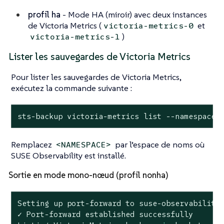
profil ha
- Mode HA (miroir) avec deux instances
de Victoria Metrics (
et
victoria-metrics-0
)
victoria-metrics-1
Lister les sauvegardes de Victoria Metrics
Pour lister les sauvegardes de Victoria Metrics,
exécutez la commande suivante :
sts-backup victoria-metrics list --namespace 
Remplacez
par l’espace de noms où
<NAMESPACE>
SUSE Observability est installé.
Sortie en mode mono-nœud (profil nonha)
Setting up port-forward to suse-observability
✓ Port-forward established successfully
