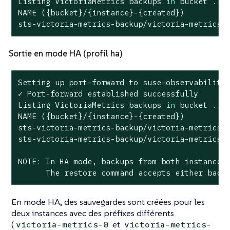
Listing VictoriaMetrics backups 
in
 bucket ...

NAME ({bucket}/{instance}-{created})          
sts-victoria-metrics-backup/victoria-metrics-
Sortie en mode HA (profil ha)
Setting up port-forward to suse-observability
✓ Port-forward established successfully

Listing VictoriaMetrics backups 
in
 bucket ...

NAME ({bucket}/{instance}-{created})          
sts-victoria-metrics-backup/victoria-metrics-1
sts-victoria-metrics-backup/victoria-metrics-0
NOTE: In HA mode, backups from both instances 
      The restore 
command
 accepts either back
En mode HA, des sauvegardes sont créées pour les
deux instances avec des préfixes différents
(
et
victoria-metrics-0
victoria-metrics-