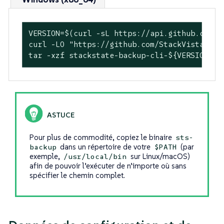
VERSION=$(curl -sL https://api.github.com/r
curl -LO 
"https://github.com/StackVista/sta
tar -xzf stackstate-backup-cli-
${VERSION#v}
Pour plus de commodité, copiez le binaire
sts-
dans un répertoire de votre
(par
backup
$PATH
exemple,
sur Linux/macOS)
/usr/local/bin
afin de pouvoir l’exécuter de n’importe où sans
spécifier le chemin complet.