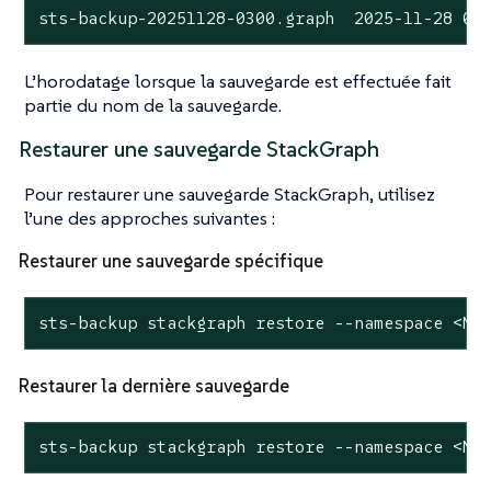
sts-backup-20251128-0300.graph  2025-11-28 03
L’horodatage lorsque la sauvegarde est effectuée fait
partie du nom de la sauvegarde.
Restaurer une sauvegarde StackGraph
Pour restaurer une sauvegarde StackGraph, utilisez
l’une des approches suivantes :
Restaurer une sauvegarde spécifique
sts-backup stackgraph restore --namespace <NA
Restaurer la dernière sauvegarde
sts-backup stackgraph restore --namespace <NA