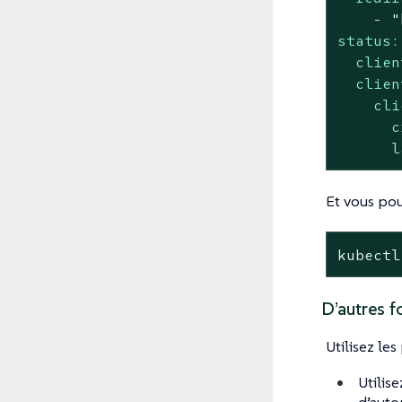
-
"
status:
clien
clien
cli
c
l
Et vous pou
kubectl
D’autres 
Utilisez les
Utilis