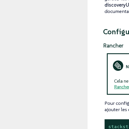
discoveryU
documentat
Configu
Rancher
Cela ne
Rancher
Pour config
ajouter les
stackst