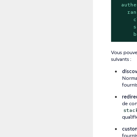
authe
ran
c
s
b
Vous pouve
suivants :
discov
Normal
fourni
redire
de con
stac
qualif
custo
fourni