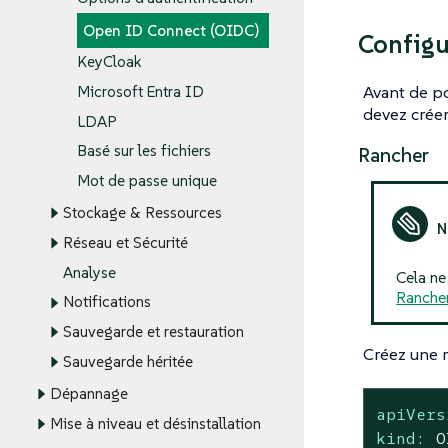
Open ID Connect (OIDC)
Configu
KeyCloak
Avant de po
Microsoft Entra ID
devez créer
LDAP
Basé sur les fichiers
Rancher
Mot de passe unique
Stockage & Ressources
Réseau et Sécurité
Analyse
Cela ne
Rancher
Notifications
Sauvegarde et restauration
Créez une r
Sauvegarde héritée
Dépannage
apiVers
Mise à niveau et désinstallation
kind:
O