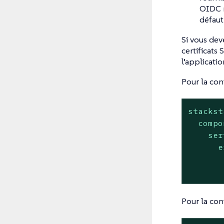
OIDC n
défaut 
Si vous dev
certificats 
l’applicatio
Pour la con
stackst
compo
ser
e
Pour la con