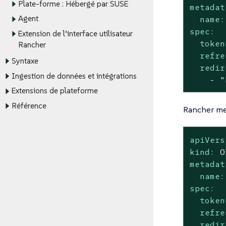
Plate-forme : Hébergé par SUSE
metadat
Agent
name:
spec:
Extension de l’interface utilisateur
token
Rancher
refre
Syntaxe
redir
Ingestion de données et intégrations
-
"
Extensions de plateforme
Référence
Rancher met
apiVers
kind:
O
metadat
name:
spec:
token
refre
redir