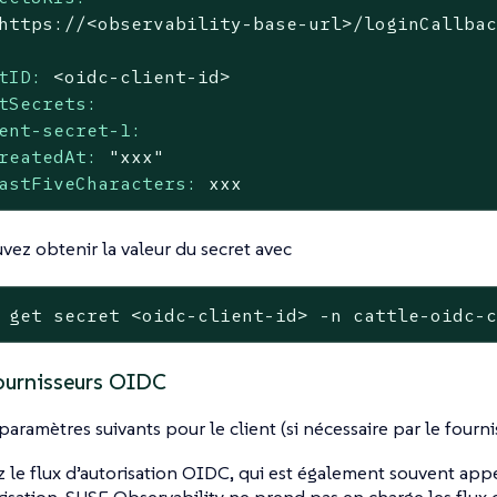
https://<observability-base-url>/loginCallba
tID:
<oidc-client-id>
tSecrets:
ent-secret-1:
reatedAt:
"xxx"
astFiveCharacters:
xxx
vez obtenir la valeur du secret avec
 get secret <oidc-client-id> -n cattle-oidc-
fournisseurs OIDC
 paramètres suivants pour le client (si nécessaire par le fourn
ez le flux d’autorisation OIDC, qui est également souvent app