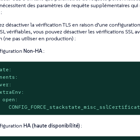
écessitent des paramètres de requête supplémentaires qui 
:
ez désactiver la vérification TLS en raison d’une configuration
SSL vérifiables, vous pouvez désactiver les vérifications SSL a
n (ne pas utiliser en production) :
figuration
Non-HA
:
ate:
nents:
ver:
xtraEnv:
open:
CONFIG_FORCE_stackstate_misc_sslCertifica
figuration
HA (haute disponibilité)
: