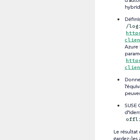
d’auto
hybrid
Défini
/log
http
clie
Azure 
paramè
http
clie
Donnez
l’équi
peuven
SUSE O
d’iden
offl
Le résultat
gardez-les 