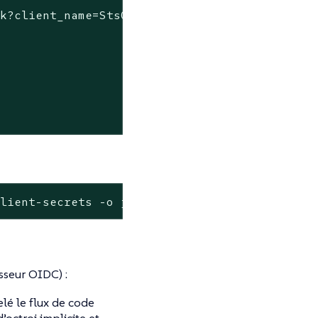
ck?client_name=StsOidcClient"
client-secrets -o jsonpath=
"{.data.client-sec
isseur OIDC) :
elé le flux de code