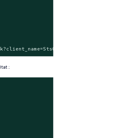
ck?client_name=StsOidcClient"
tat :