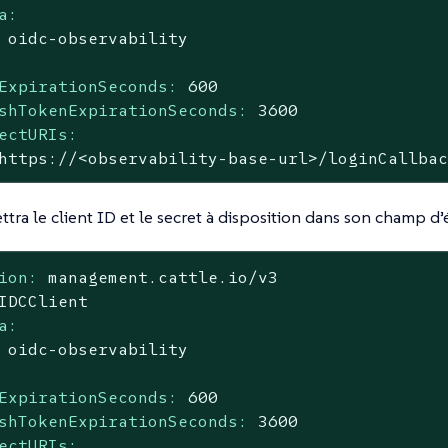
a:
oidc-observability
ExpirationSeconds:
600
shTokenExpirationSeconds:
3600
ectURIs:
https://<observability-base-url>/loginCallba
tra le client ID et le secret à disposition dans son champ d’é
ion:
management.cattle.io/v3
IDCClient
a:
oidc-observability
ExpirationSeconds:
600
shTokenExpirationSeconds:
3600
ectURIs: