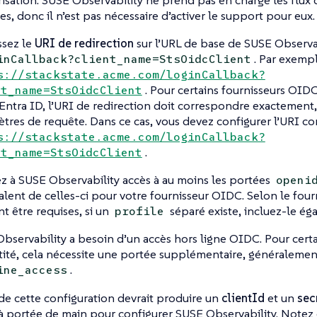
risation. SUSE Observability ne prend pas en charge les flux d
es, donc il n’est pas nécessaire d’activer le support pour eux.
ssez le
URI de redirection
sur l’URL de base de SUSE Observab
. Par exemp
inCallback?client_name=StsOidcClient
s://stackstate.acme.com/loginCallback?
. Pour certains fournisseurs OIDC
nt_name=StsOidcClient
Entra ID, l’URI de redirection doit correspondre exactement,
tres de requête. Dans ce cas, vous devez configurer l’URI c
s://stackstate.acme.com/loginCallback?
.
nt_name=StsOidcClient
 à SUSE Observability accès à au moins les portées
openi
valent de celles-ci pour votre fournisseur OIDC. Selon le four
t être requises, si un
séparé existe, incluez-le ég
profile
bservability a besoin d’un accès hors ligne OIDC. Pour certa
tité, cela nécessite une portée supplémentaire, généraleme
.
ine_access
 de cette configuration devrait produire un
clientId
et un
sec
à portée de main pour configurer SUSE Observability. Notez