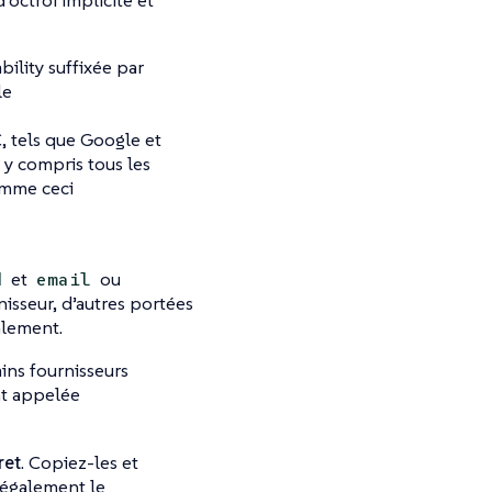
’octroi implicite et
ility suffixée par
le
, tels que Google et
 y compris tous les
omme ceci
et
ou
d
email
nisseur, d’autres portées
alement.
ins fournisseurs
nt appelée
ret
. Copiez-les et
 également le