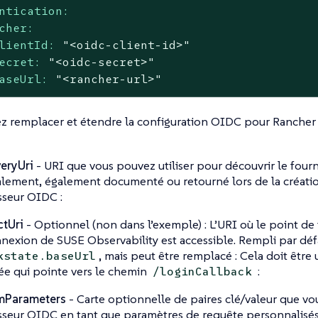
ntication:
cher:
lientId:
"<oidc-client-id>"
ecret:
"<oidc-secret>"
aseUrl:
"<rancher-url>"
z remplacer et étendre la configuration OIDC pour Rancher
eryUri
- URI que vous pouvez utiliser pour découvrir le four
ement, également documenté ou retourné lors de la création
sseur OIDC :
ctUri
- Optionnel (non dans l’exemple) : L’URI où le point de
nexion de SUSE Observability est accessible. Rempli par défau
, mais peut être remplacé : Cela doit êtr
kstate.baseUrl
iée qui pointe vers le chemin
:
/loginCallback
mParameters
- Carte optionnelle de paires clé/valeur que v
sseur OIDC en tant que paramètres de requête personnalisés 