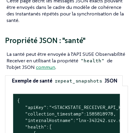
Cette page décrit les messages JSON exacts pouvant
être envoyés dans le cadre du modèle de cohérence
des instantanés répétés pour la synchronisation de la
santé.
Propriété JSON : "santé"
La santé peut être envoyée à l’API SUSE Observabilité
Receiver en utilisant la propriété
de
"health"
l’objet JSON
commun
.
Exemple de santé
JSON
repeat_snapshots
{

"apiKey"
:
"<STACKSTATE_RECEIVER_API_KEY>"
"collection_timestamp"
:
1585818978
,

"internalHostname"
:
"lnx-343242.srv.stack
"health"
:[
