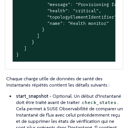
"message"
: 
"Provisioning failed
"health"
: 
"critical"
,

"topologyElementIdentifier"
: 
"s
"name"
: 
"Health monitor"
          }

        ]

      }

   ]

}
Chaque charge utile de données de santé des
instantanés répétés contient les détails suivants :
start_snapshot
- Optional. Un début d’instantané
doit être traité avant de traiter
.
check_states
Cela permet à SUSE Observabilité de comparer un
instantané de flux avec celui précédemment reçu
et de supprimer les états de vérification qui ne
sont plus présents dans l’instantané. Il contient