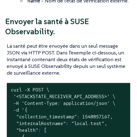
name
- Nom de l’état de vérification externe.
Envoyer la santé à SUSE
Observability.
La santé peut être envoyée dans un seul message
JSON via HTTP POST. Dans l’exemple ci-dessous, un
instantané contenant deux états de vérification est
envoyé à SUSE Observability depuis un seul système
de surveillance externe.
curl -X POST \

'<STACKSTATE_RECEIVER_API_ADDRESS>'
 \

 -H 
'Content-Type: application/json'
 \

 -d 
'{

  "collection_timestamp": 1548857167,

  "internalHostname": "local.test",

  "health": [

    {
