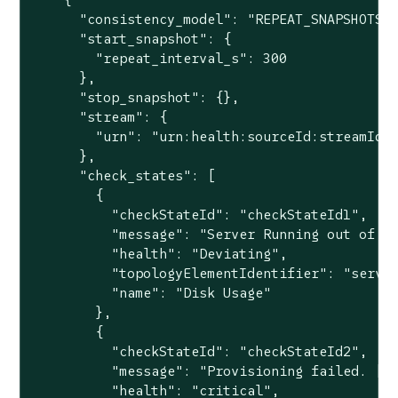
      "consistency_model": "REPEAT_SNAPSHOTS",
      "start_snapshot": {

        "repeat_interval_s": 300

      },

      "stop_snapshot": {},

      "stream": {

        "urn": "urn:health:sourceId:streamId"

      },

      "check_states": [

        {

          "checkStateId": "checkStateId1",

          "message": "Server Running out of di
          "health": "Deviating",

          "topologyElementIdentifier": "server
          "name": "Disk Usage"

        },

        {

          "checkStateId": "checkStateId2",

          "message": "Provisioning failed. [Le
          "health": "critical",
