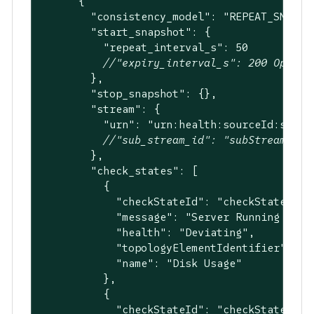
      {

"consistency_model"
: 
"REPEAT_SNAPSH
"start_snapshot"
: {

"repeat_interval_s"
: 
50
//"expiry_interval_s": 200 Option
        },

"stop_snapshot"
: {},

"stream"
: {

"urn"
: 
"urn:health:sourceId:strea
//"sub_stream_id": "subStreamId" 
        },

"check_states"
: [

          {

"checkStateId"
: 
"checkStateId1"
"message"
: 
"Server Running out 
"health"
: 
"Deviating"
,

"topologyElementIdentifier"
: 
"s
"name"
: 
"Disk Usage"
          },

          {

"checkStateId"
: 
"checkStateId2"