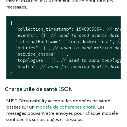
existe un objet JSON commun utilisé pour tous les
messages.
{

"collection_timestamp"
: 
1548855554
, 
// the 
"events"
: {}, 
// used to send events data
"internalHostname"
: 
"localdocker.test"
, 
// 
"metrics"
: [], 
// used to send metrics data
"service_checks"
: [],

"topologies"
: [], 
// used to send topology 
"health"
: 
// used for sending health data
}
Charge utile de santé JSON
SUSE Observability accepte les données de santé
basées sur un
modèle de cohérence choisi
. Les
messages pouvant être envoyés pour chaque modèle
sont décrits sur les pages ci-dessous :