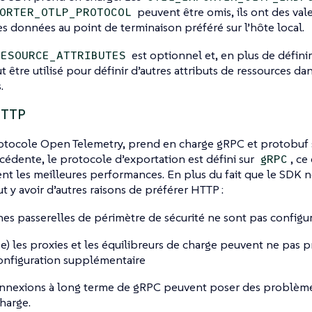
peuvent être omis, ils ont des val
ORTER_OTLP_PROTOCOL
s données au point de terminaison préféré sur l’hôte local.
est optionnel et, en plus de défin
RESOURCE_ATTRIBUTES
t être utilisé pour définir d’autres attributs de ressources da
.
HTTP
otocole Open Telemetry, prend en charge gRPC et protobuf 
cédente, le protocole d’exportation est défini sur
, ce
gRPC
t les meilleures performances. En plus du fait que le SDK 
ut y avoir d’autres raisons de préférer HTTP :
nes passerelles de périmètre de sécurité ne sont pas config
se) les proxies et les équilibreurs de charge peuvent ne pas
onfiguration supplémentaire
nnexions à long terme de gRPC peuvent poser des problèmes 
charge.