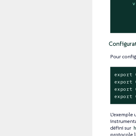
v
Configurat
Pour config
export
 
export
 
export
 
export
 
L’exemple u
instrumenta
défini sur
protocole 