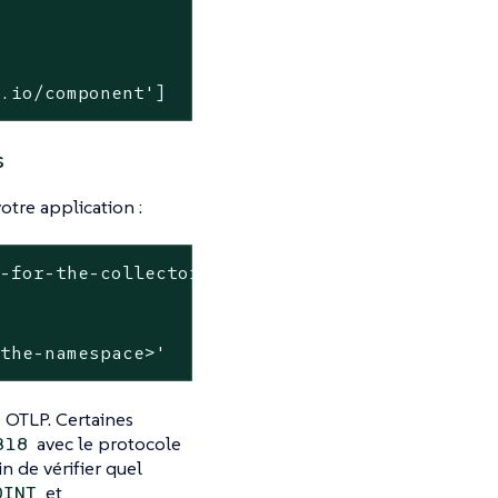
s.io/component']
s
otre application :
t-for-the-collector>:4317"
<the-namespace>'
 OTLP. Certaines
avec le protocole
318
n de vérifier quel
et
OINT