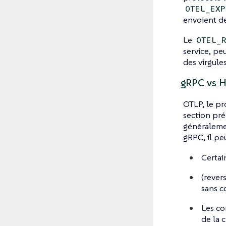
OTEL_EXP
envoient de
Le
OTEL_
service, peu
des virgules
gRPC vs 
OTLP, le pr
section pré
généralemen
gRPC, il pe
Certai
(rever
sans c
Les co
de la 