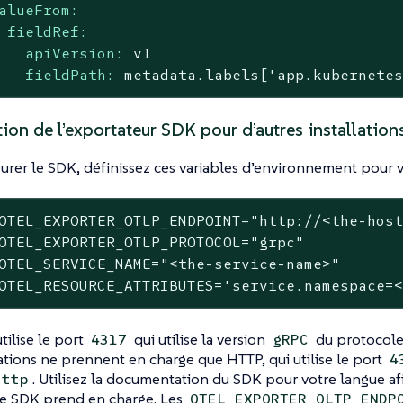
alueFrom:
fieldRef:
apiVersion:
v1
fieldPath:
metadata.labels['app.kubernete
ion de l’exportateur SDK pour d’autres installation
urer le SDK, définissez ces variables d’environnement pour v
OTEL_EXPORTER_OTLP_ENDPOINT=
"http://<the-hos
OTEL_EXPORTER_OTLP_PROTOCOL=
"grpc"
OTEL_SERVICE_NAME=
"<the-service-name>"
OTEL_RESOURCE_ATTRIBUTES=
'service.namespace=
tilise le port
qui utilise la version
du protocole
4317
gRPC
tions ne prennent en charge que HTTP, qui utilise le port
4
. Utilisez la documentation du SDK pour votre langue afi
http
le SDK prend en charge. Les
OTEL_EXPORTER_OLTP_ENDP