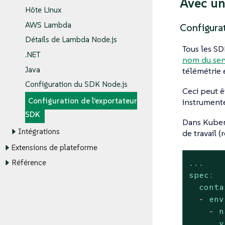
Avec un
Hôte Linux
AWS Lambda
Configura
Détails de Lambda Node.js
Tous les SD
.NET
nom du ser
Java
télémétrie 
Configuration du SDK Node.js
Ceci peut ê
Configuration de l’exportateur
instrument
SDK
Dans Kubern
Intégrations
de travail 
Extensions de plateforme
Référence
...
spec:
conta
-
env
-
n
v