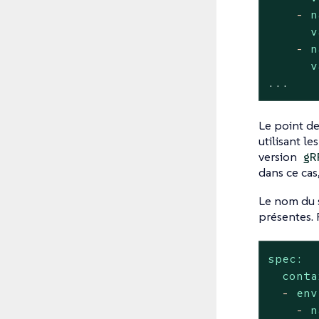
-
n
v
-
n
v
...
Le point de
utilisant le
version
gR
dans ce cas,
Le nom du s
présentes.
spec:
conta
-
env
-
n