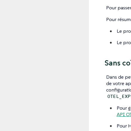
Pour passer
Pour résume
Le pr
Le pr
Sans co
Dans de pet
de votre ap
configurati
OTEL_EXP
Pour g
API O
Pour H