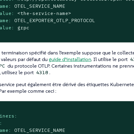
ame:
OTEL_SERVICE_NAME
alue:
<the-service-name>
ame:
OTEL_EXPORTER_OTLP_PROTOCOL
alue:
grpc
 terminaison spécifié dans l’exemple suppose que le collecteu
s valeurs par défaut du
guide d’installation
. Il utilise le port
4
du protocole OTLP. Certaines instrumentations ne prenn
PC
 utilisez le port
.
4318
ervice peut également être dérivé des étiquettes Kubernete
 Par exemple comme ceci :
iners:
:
ame:
OTEL_SERVICE_NAME