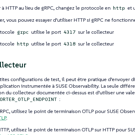
 à HTTP au lieu de gRPC, changez le protocole en
et
u
http
r, vous pouvez essayer d’utiliser HTTP si gRPC ne fonctionne
otocole
utilise le port
sur le collecteur
grpc
4317
otocole
utilise le port
sur le collecteur
http
4318
llecteur
ites configurations de test, il peut être pratique d’envoyer
plication instrumentée à SUSE Observability. La seule différe
on du collecteur documentée ci-dessus est d’utiliser une vale
:
ORTER_OTLP_ENDPOINT
RPC, utilisez le point de terminaison OTLP pour SUSE Observa
TLP
.
TTP, utilisez le point de terminaison OTLP sur HTTP pour SUS