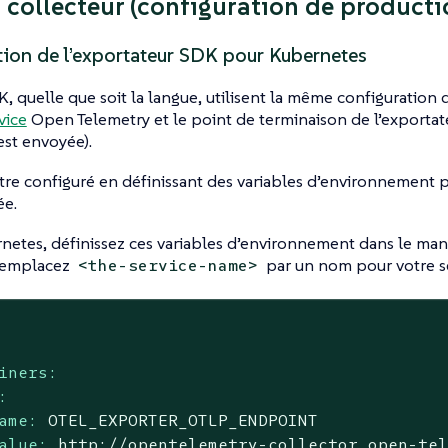
 collecteur (configuration de producti
tion de l’exportateur SDK pour Kubernetes
K, quelle que soit la langue, utilisent la même configuration 
vice
Open Telemetry et le point de terminaison de l’exportateu
est envoyée).
tre configuré en définissant des variables d’environnement 
ée.
etes, définissez ces variables d’environnement dans le man
(remplacez
par un nom pour votre ser
<the-service-name>
iners:
:
ame:
OTEL_EXPORTER_OTLP_ENDPOINT
alue:
http://opentelemetry-collector.open-te