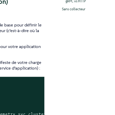
on)
gRPC vs HTTP
Sans collecteur
de base pour définir le
r (c’est-à-dire où la
pour votre application
ifeste de votre charge
vice d’application) :
lemetry.svc.cluster.local:4317