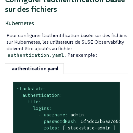
sur des fichiers
Kubernetes
Pour configurer l’authentification basée sur des fichiers
sur Kubernetes, les utilisateurs de SUSE Observability
doivent être ajoutés au fichier
. Par exemple :
authentication.yaml
authentication.yaml
stackstate:
authentication:
file:
logins:
-
username:
admin
passwordHash:
5f4dcc3b5aa765d61d8
roles:
[
stackstate-admin
]