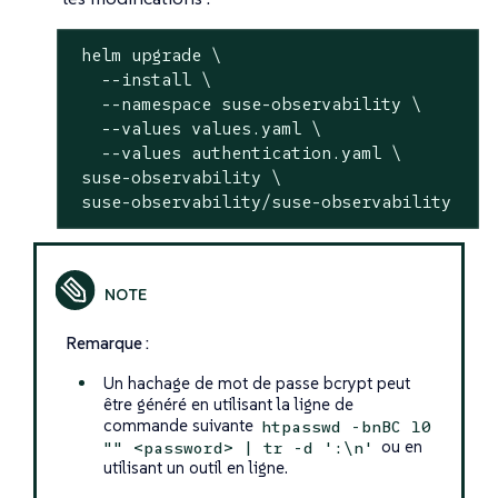
 helm upgrade \

   --install \

   --namespace suse-observability \

   --values values.yaml \

   --values authentication.yaml \

 suse-observability \

 suse-observability/suse-observability
Remarque :
Un hachage de mot de passe bcrypt peut
être généré en utilisant la ligne de
commande suivante
htpasswd -bnBC 10
ou en
"" <password> | tr -d ':\n'
utilisant un outil en ligne.