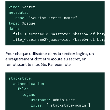
kind:
Secret
metadata:
name:
"<custom-secret-name>"
type:
Opaque
data:
file_<username1>_password:
<base64
of
bcryp
file_<username2>_password:
<base64
of
bcryp
Pour chaque utilisateur dans la section logins, un
enregistrement doit être ajouté au secret, en
remplissant le modèle. Par exemple :
stackstate:
authentication:
file:
logins:
-
username:
admin_user
roles:
[
stackstate-admin
]