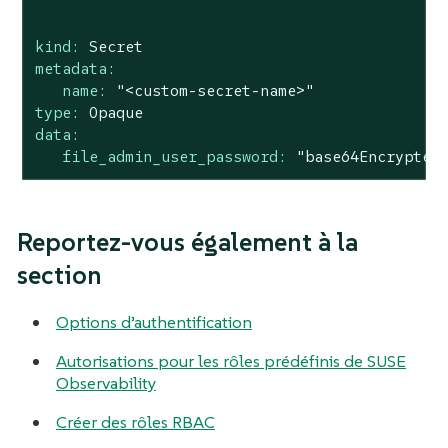
kind:
Secret
metadata:
name:
"<custom-secret-name>"
type:
Opaque
data:
file_admin_user_password:
"base64Encrypted
Reportez-vous également à la
section
Options d’authentification
Autorisations pour les rôles prédéfinis de SUSE
Observability
Créer des rôles RBAC