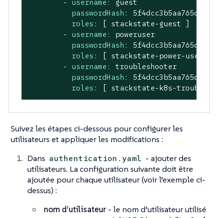
-
username:
guest
passwordHash:
5f4dcc3b5aa765d61d8
roles:
[
stackstate-guest
]
-
username:
poweruser
passwordHash:
5f4dcc3b5aa765d61d8
roles:
[
stackstate-power-user
]
-
username:
troubleshooter
passwordHash:
5f4dcc3b5aa765d61d8
roles:
[
stackstate-k8s-troublesh
Suivez les étapes ci-dessous pour configurer les
utilisateurs et appliquer les modifications :
Dans
- ajouter des
authentication.yaml
utilisateurs. La configuration suivante doit être
ajoutée pour chaque utilisateur (voir l’exemple ci-
dessus) :
nom d’utilisateur
- le nom d’utilisateur utilisé