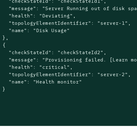
   "checkStateId": "checkStateId1",

   "message": "Server Running out of disk spa
   "health": "Deviating",

   "topologyElementIdentifier": "server-1",

   "name": "Disk Usage"

 },

 {

   "checkStateId": "checkStateId2",

   "message": "Provisioning failed. [Learn mo
   "health": "critical",

   "topologyElementIdentifier": "server-2",

   "name": "Health monitor"

 }
