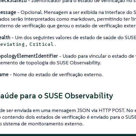
heckStateId
- Identificador para o estado de verificação no 
essage
- Opcional. Mensagem a ser exibida na interface do 
ados serão interpretados como markdown, permitindo ter lin
xterno de verificação que gerou o estado de verificação exter
ealth
- Um dos seguintes valores de estado de saúde do SUSE
,
.
Deviating
Critical
opologyElementIdentifier
- Usado para vincular o estado de 
lemento de topologia do SUSE Observability.
ame
- Nome do estado de verificação externo.
saúde para o SUSE Observability
de ser enviada em uma mensagem JSON via HTTP POST. No 
 contendo dois estados de verificação é enviado para o SUSE 
o sistema de monitoramento externo.