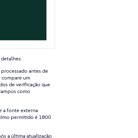
 detalhes:
r processado antes de
ty compare um
dos de verificação que
s campos como
 a fonte externa
áximo permitido é 1800
s a última atualização