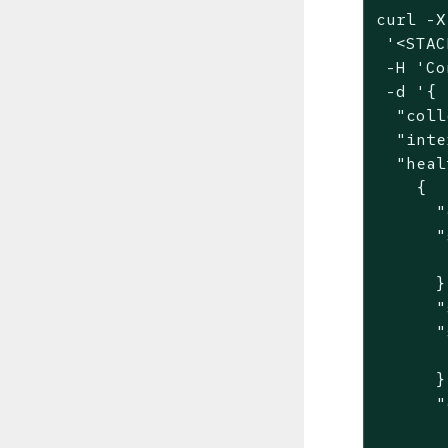
curl -X
'<STAC
 -H 
'Co
 -d 
'{

  "coll
  "inte
  "heal
    {

      "
      "
       
      },
      "
      "
       
      },
      "
       