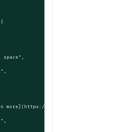
al
k space"
,

1"
,

rn more](https://www.any-link.com)"
,

2"
,
