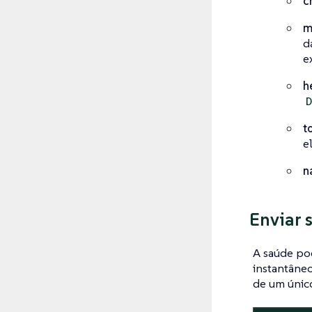
c
m
d
e
h
t
e
n
Enviar 
A saúde po
instantâneo
de um únic