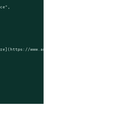
ce",

re](https://www.any-link.com)",
