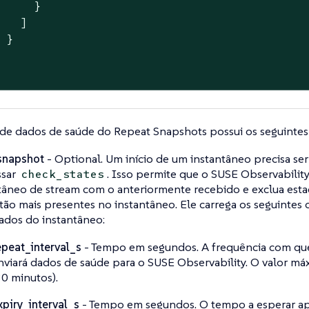
     }

   ]

 }

de dados de saúde do Repeat Snapshots possui os seguintes
snapshot
- Optional. Um início de um instantâneo precisa se
ssar
. Isso permite que o SUSE Observabili
check_states
tâneo de stream com o anteriormente recebido e exclua esta
tão mais presentes no instantâneo. Ele carrega os seguinte
dos do instantâneo:
epeat_interval_s
- Tempo em segundos. A frequência com que
nviará dados de saúde para o SUSE Observability. O valor m
30 minutos).
xpiry_interval_s
- Tempo em segundos. O tempo a esperar apó