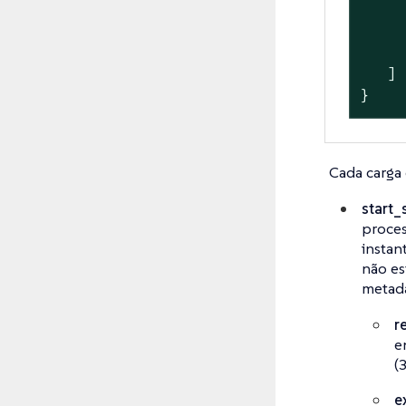
     
     
     
   ]

}
Cada carga 
start_
proce
instan
não es
metada
r
e
(
e