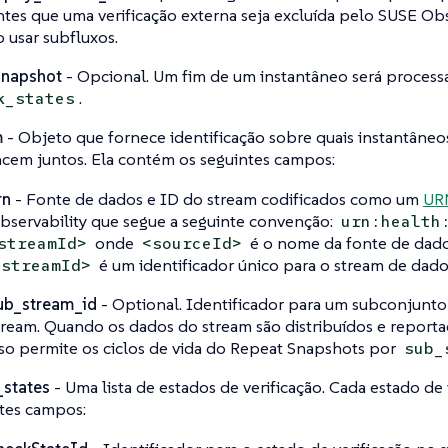
ntes que uma verificação externa seja excluída pelo SUSE Obs
o usar subfluxos.
snapshot
- Opcional. Um fim de um instantâneo será process
.
k_states
m
- Objeto que fornece identificação sobre quais instantâneo
cem juntos. Ela contém os seguintes campos:
rn
- Fonte de dados e ID do stream codificados como um
UR
bservability que segue a seguinte convenção:
urn:health
onde
é o nome da fonte de dado
streamId>
<sourceId>
é um identificador único para o stream de dado
<streamId>
ub_stream_id
- Optional. Identificador para um subconjunt
tream. Quando os dados do stream são distribuídos e reporta
sso permite os ciclos de vida do Repeat Snapshots por
sub_
_states
- Uma lista de estados de verificação. Cada estado de 
tes campos: