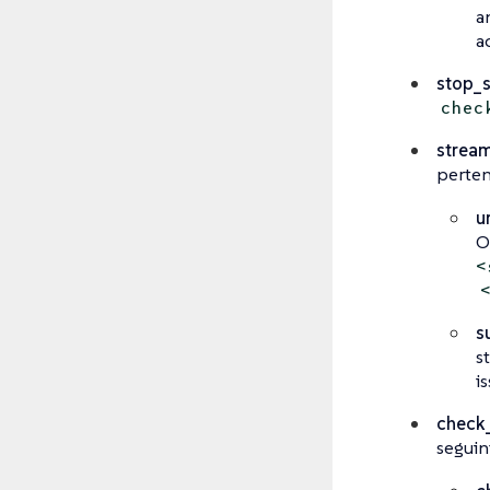
a
a
stop_
chec
strea
perten
u
O
<
s
s
i
check
seguin