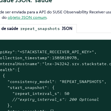
dade JSON: "saúde"
de ser enviada para a API do SUSE Observability Receiver u
do
objeto JSON comum
.
 de saúde
JSON
repeat_snapshots
apiKey"
:
"<STACKSTATE_RECEIVER_API_KEY>"
,

collection_timestamp"
:
1585818978
,

internalHostname"
:
"lnx-343242.srv.stackstate.
health"
:[

 {

"consistency_model"
: 
"REPEAT_SNAPSHOTS"
,

"start_snapshot"
: {

"repeat_interval_s"
: 
50
//"expiry_interval_s": 200 Optional
   },
