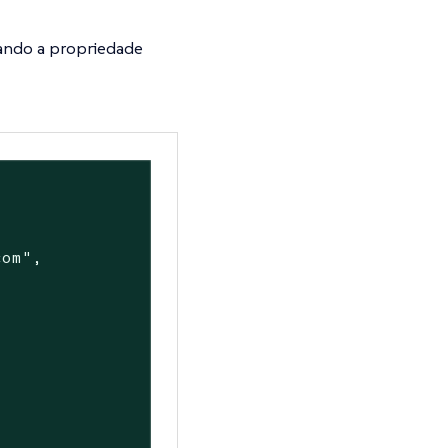
sando a propriedade
com"
,
