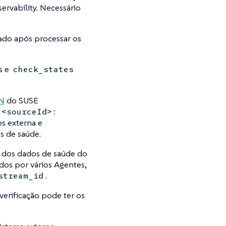
ervability. Necessário
ado após processar os
s e
check_states
N
do SUSE
:<sourceId>:
s externa e
s de saúde.
o dos dados de saúde do
dos por vários Agentes,
.
stream_id
verificação pode ter os