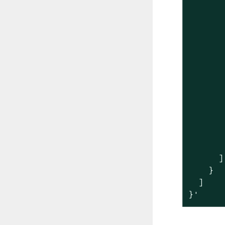
       
       
       
       
       
       
       
       
       
       
       
       
       
      ]

    }

  ]

}'