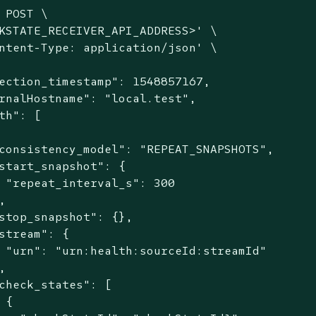
 POST \

KSTATE_RECEIVER_API_ADDRESS>'
 \

ntent-Type: application/json'
 \

ection_timestamp": 1548857167,

rnalHostname": "local.test",

th": [

consistency_model": "REPEAT_SNAPSHOTS",

start_snapshot": {

 "repeat_interval_s": 300



stop_snapshot": {},

stream": {

 "urn": "urn:health:sourceId:streamId"



check_states": [

 {
