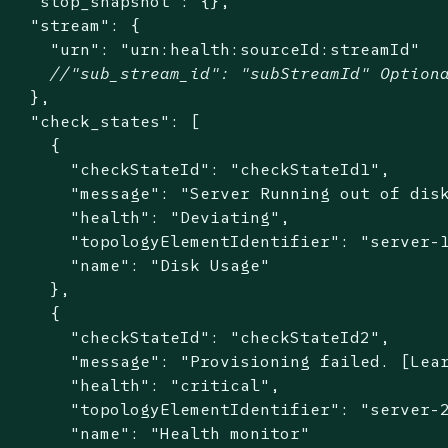
"stop_snapshot"
: {},

"stream"
: {

"urn"
: 
"urn:health:sourceId:streamId"
//"sub_stream_id": "subStreamId" Option
   },

"check_states"
: [

     {

"checkStateId"
: 
"checkStateId1"
,

"message"
: 
"Server Running out of dis
"health"
: 
"Deviating"
,

"topologyElementIdentifier"
: 
"server-
"name"
: 
"Disk Usage"
     },

     {

"checkStateId"
: 
"checkStateId2"
,

"message"
: 
"Provisioning failed. [Lea
"health"
: 
"critical"
,

"topologyElementIdentifier"
: 
"server-
"name"
: 
"Health monitor"