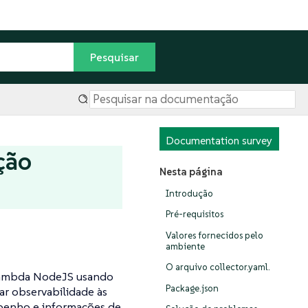
Documentation survey
ção
Nesta página
Introdução
Pré-requisitos
Valores fornecidos pelo
ambiente
O arquivo collector.yaml.
 Lambda NodeJS usando
Package.json
ar observabilidade às
penho e informações de