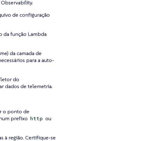
Observability.
uivo de configuração
o da função Lambda
me) da camada de
cessários para a auto-
letor do
r dados de telemetria.
r o ponto de
nhum prefixo
ou
http
 à região. Certifique-se