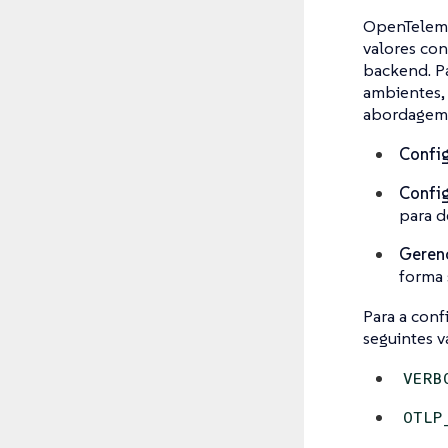
OpenTeleme
valores co
backend. Pa
ambientes, 
abordagem o
Confi
Config
para d
Geren
forma 
Para a conf
seguintes v
VERB
OTLP