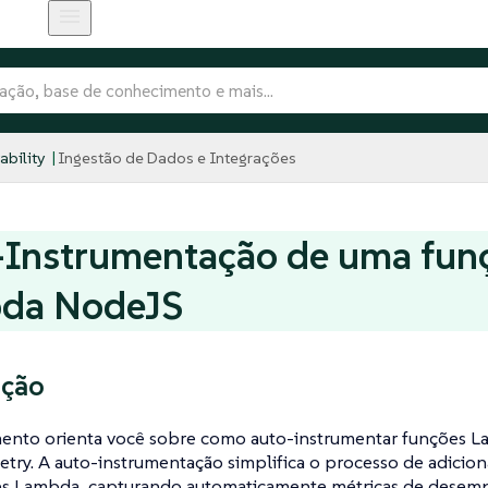
bility
Ingestão de Dados e Integrações
-Instrumentação de uma fun
da NodeJS
ução
ento orienta você sobre como auto-instrumentar funções
ry. A auto-instrumentação simplifica o processo de adicion
es Lambda, capturando automaticamente métricas de desem