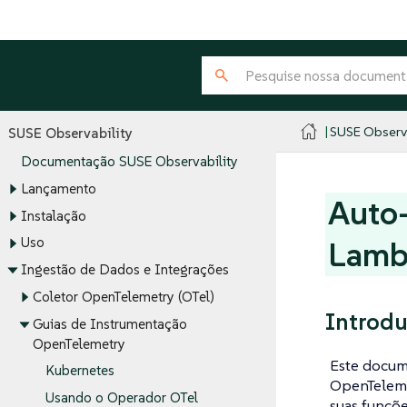
SUSE Observa
SUSE Observability
Documentação SUSE Observability
Lançamento
Auto
Instalação
Uso
Lamb
Ingestão de Dados e Integrações
Coletor OpenTelemetry (OTel)
Introd
Guias de Instrumentação
OpenTelemetry
Este docum
Kubernetes
OpenTelemet
Usando o Operador OTel
suas funçõ