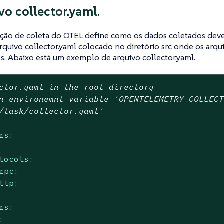
vo collector.yaml.
ção de coleta do OTEL define como os dados coletados devem
arquivo collector.yaml colocado no diretório src onde os ar
. Abaixo está um exemplo de arquivo collector.yaml.
ctor.yaml in the root directory
n environemnt variable 'OPENTELEMETRY_COLLEC
/task/collector.yaml'
rs:
tocols:
rpc:
ttp:
rs:
: