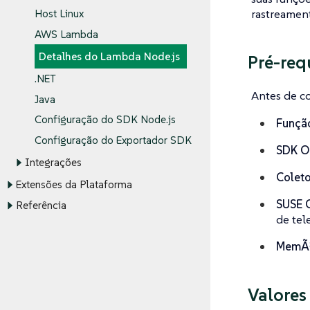
rastreamen
Host Linux
AWS Lambda
Detalhes do Lambda Node.js
Pré-req
.NET
Antes de co
Java
Configuração do SDK Node.js
Funçã
Configuração do Exportador SDK
SDK O
Integrações
Coleto
Extensões da Plataforma
SUSE O
Referência
de tel
MemÃ³
Valores