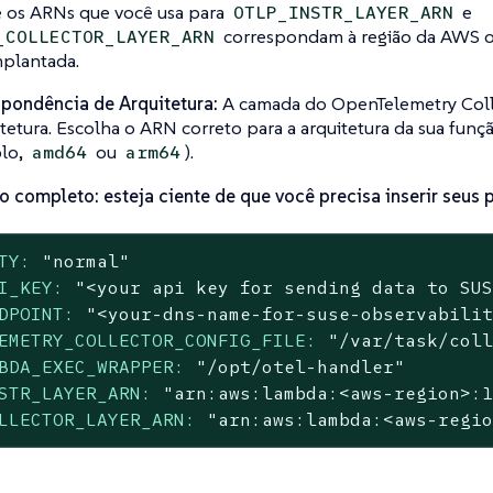
 os ARNs que você usa para
e
OTLP_INSTR_LAYER_ARN
correspondam à região da AWS 
_COLLECTOR_LAYER_ARN
mplantada.
pondência de Arquitetura:
A camada do OpenTelemetry Colle
itetura. Escolha o ARN correto para a arquitetura da sua fun
lo,
ou
).
amd64
arm64
completo: esteja ciente de que você precisa inserir seus p
TY:
"normal"
I_KEY:
"<your api key for sending data to SU
DPOINT:
"<your-dns-name-for-suse-observabili
EMETRY_COLLECTOR_CONFIG_FILE:
"/var/task/col
BDA_EXEC_WRAPPER:
"/opt/otel-handler"
STR_LAYER_ARN:
"arn:aws:lambda:<aws-region>:
LLECTOR_LAYER_ARN:
"arn:aws:lambda:<aws-regi