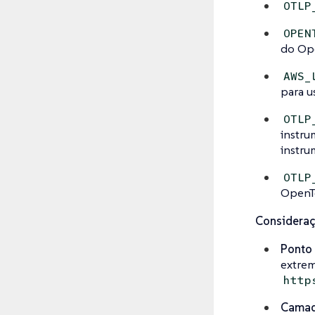
OTLP
OPEN
do Ope
AWS_
para u
OTLP
instru
instru
OTLP
OpenTe
Consideraç
Ponto
extrem
http
Camada