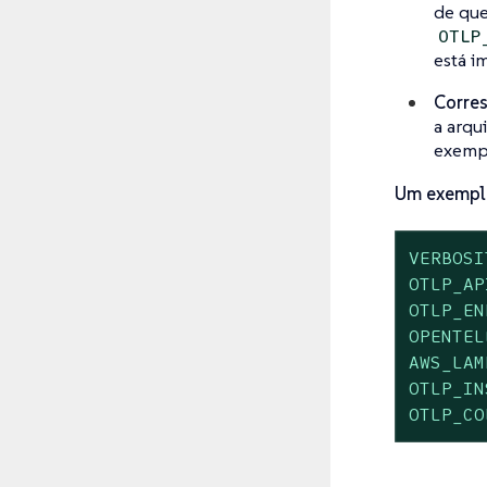
de que
OTLP
está i
Corres
a arqu
exemp
Um exemplo 
VERBOSI
OTLP_AP
OTLP_EN
OPENTEL
AWS_LAM
OTLP_IN
OTLP_CO