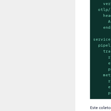
ver
otlp/
hea
A
end
service
pipel
tra
r
e
p
met
r
e
p
Este coleto