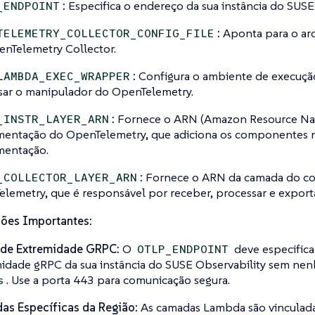
:
Especifica o endereço da sua instância do SUSE 
_ENDPOINT
:
Aponta para o arq
TELEMETRY_COLLECTOR_CONFIG_FILE
nTelemetry Collector.
:
Configura o ambiente de execuçã
LAMBDA_EXEC_WRAPPER
sar o manipulador do OpenTelemetry.
:
Fornece o ARN (Amazon Resource Na
_INSTR_LAYER_ARN
mentação do OpenTelemetry, que adiciona os componentes ne
mentação.
:
Fornece o ARN da camada do co
_COLLECTOR_LAYER_ARN
lemetry, que é responsável por receber, processar e exporta
ões Importantes:
 de Extremidade GRPC:
O
deve especifica
OTLP_ENDPOINT
idade gRPC da sua instância do SUSE Observability sem ne
. Use a porta 443 para comunicação segura.
s
s Específicas da Região:
As camadas Lambda são vinculadas