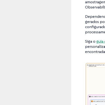
amostragem 
Observabili
Dependendo
gerados po
configurad
processame
Siga o
guia 
personaliza
encontrada