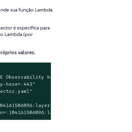
onde sua função Lambda
ctor é específica para
ção Lambda (por
róprios valores.
SE Observability here>"
ty-here>:443"
lector.yaml"
184161586896:layer:opentelemetry-nodejs-0_11_
on>:184161586896:layer:opentelemetry-collecto