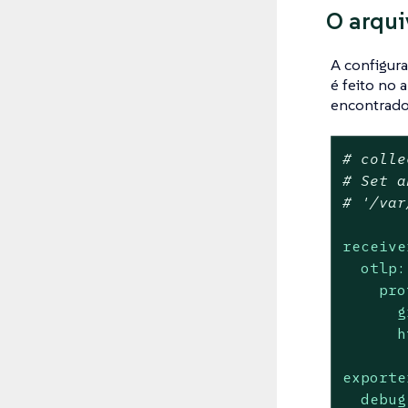
O arqui
A configura
é feito no 
encontrados
# colle
# Set a
# '/var
receive
otlp:
pro
g
h
exporte
debug