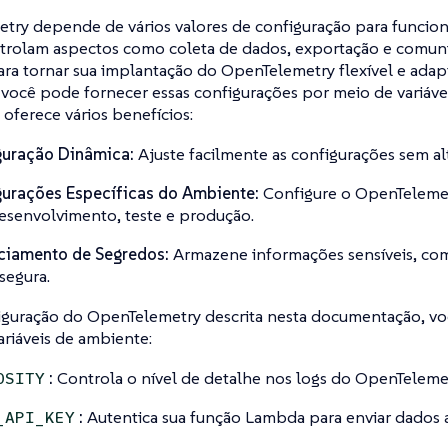
try depende de vários valores de configuração para funcion
ntrolam aspectos como coleta de dados, exportação e comun
ra tornar sua implantação do OpenTelemetry flexível e adapt
você pode fornecer essas configurações por meio de variáve
ferece vários benefícios:
guração Dinâmica:
Ajuste facilmente as configurações sem al
urações Específicas do Ambiente:
Configure o OpenTelemet
esenvolvimento, teste e produção.
ciamento de Segredos:
Armazene informações sensíveis, com
segura.
iguração do OpenTelemetry descrita nesta documentação, você
ariáveis de ambiente:
:
Controla o nível de detalhe nos logs do OpenTelemet
OSITY
:
Autentica sua função Lambda para enviar dados a
_API_KEY