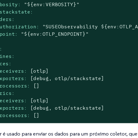
bosity:
"${env:VERBOSITY}"
stackstate:
ders:
uthorization:
"SUSEObservability ${env:OTLP_
point:
"${env:OTLP_ENDPOINT}"
:
ines:
ces:
eceivers:
[otlp]
xporters:
[debug,
otlp/stackstate]
rocessors:
[]
rics:
eceivers:
[otlp]
xporters:
[debug,
otlp/stackstate]
rocessors:
[]
r é usado para enviar os dados para um próximo coletor, que 