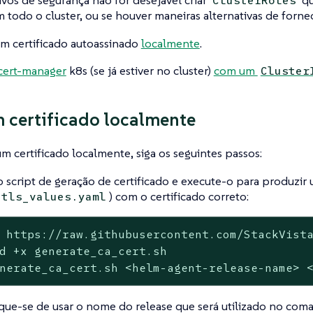
vos de segurança não for desejável criar
qu
ClusterRoles
 todo o cluster, ou se houver maneiras alternativas de fornec
m certificado autoassinado
localmente
.
cert-manager
k8s (se já estiver no cluster)
com um
Cluster
 certificado localmente
um certificado localmente, siga os seguintes passos:
o script de geração de certificado e execute-o para produzir
) com o certificado correto:
tls_values.yaml
 https://raw.githubusercontent.com/StackVista
d +x generate_ca_cert.sh

nerate_ca_cert.sh <helm-agent-release-name> 
ique-se de usar o nome do release que será utilizado no co