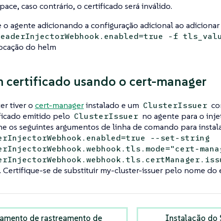
ace, caso contrário, o certificado será inválido.
e o agente adicionando a configuração adicional ao adiciona
HeaderInjectorWebhook.enabled=true -f tls_val
ocação do helm
 certificado usando o cert-manager
er tiver o
cert-manager
instalado e um
con
ClusterIssuer
ificado emitido pelo
no agente para o injet
ClusterIssuer
one os seguintes argumentos de linha de comando para instal
erInjectorWebhook.enabled=true --set-string
erInjectorWebhook.webhook.tls.mode="cert-mana
erInjectorWebhook.webhook.tls.certManager.iss
. Certifique-se de substituir my-cluster-issuer pelo nome do 
amento de rastreamento de
Instalação do