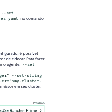
r
--set
no comando
ues.yaml
figurado, é possível
or de sidecar. Para fazer
ar o agente:
--set
ger" --set-string
uer="<my-cluster-
emissor em seu cluster.
 SUSE Rancher Prime