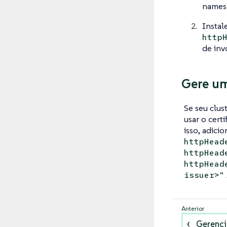
namesp
Instal
http
de inv
Gere um
Se seu clust
usar o cert
isso, adici
httpHead
httpHead
httpHead
issuer>"
Gerenci