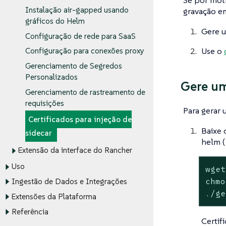
Se por moti
Instalação air-gapped usando
gravação em
gráficos do Helm
Gere u
Configuração de rede para SaaS
Use o
Configuração para conexões proxy
Gerenciamento de Segredos
Personalizados
Gere um
Gerenciamento de rastreamento de
requisições
Para gerar 
Certificados para injeção de
Baixe 
sidecar
helm (
Extensão da interface do Rancher
Uso
wget
chmo
Ingestão de Dados e Integrações
./ge
Extensões da Plataforma
Referência
Certif