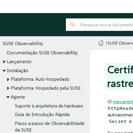
SUSE Observa
SUSE Observability
Documentação SUSE Observability
Lançamento
Certi
Instalação
Plataforma: Auto-hospedado
rastr
Plataforma: Hospedado pela SUSE
Agente
O
mecanism
Suporte à arquitetura de hardware
httpHead
autoassinad
Guia de Introdução Rápida
e
Secret
Passo a passo de Observabilidade
da SUSE