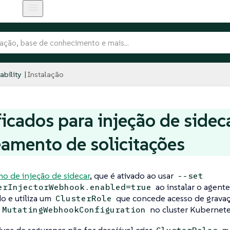
bility
Instalação
ficados para injeção de sidec
eamento de solicitações
o de injeção de sidecar
, que é ativado ao usar
--set
ao instalar o agente
erInjectorWebhook.enabled=true
o e utiliza um
que concede acesso de gravaç
ClusterRole
no cluster Kubernete
MutatingWebhookConfiguration