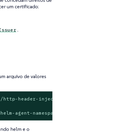
e concedam direitos de
er um certificado:
.
Issuer
 um arquivo de valores
/http-header-injector/main/scripts/generate_c
<helm-agent-namespace>
mando helm e o