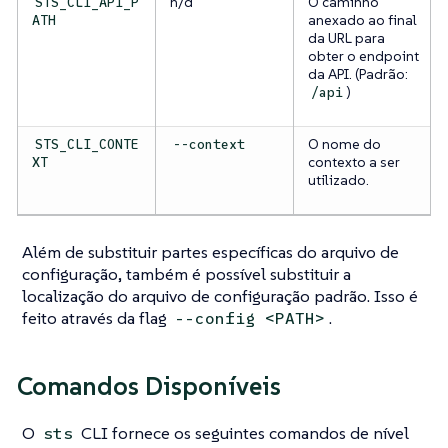
n/d
O caminho
STS_CLI_API_P
anexado ao final
ATH
da URL para
obter o endpoint
da API. (Padrão:
)
/api
O nome do
STS_CLI_CONTE
--context
contexto a ser
XT
utilizado.
Além de substituir partes específicas do arquivo de
configuração, também é possível substituir a
localização do arquivo de configuração padrão. Isso é
feito através da flag
.
--config <PATH>
Comandos Disponíveis
O
CLI fornece os seguintes comandos de nível
sts