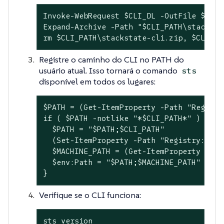
Invoke-WebRequest $CLI_DL -OutFile $CLI_
Expand-Archive -Path "$CLI_PATH\stacksta
rm $CLI_PATH\stackstate-cli.zip, $CLI_PA
Registre o caminho do CLI no PATH do
usuário atual. Isso tornará o comando
sts
disponível em todos os lugares:
$PATH = (Get-ItemProperty -Path "Registr
if ( $PATH -notlike "*$CLI_PATH*" ) {

  $PATH = "$PATH;$CLI_PATH"

  (Set-ItemProperty -Path "Registry::HKE
  $MACHINE_PATH = (Get-ItemProperty -Pat
  $env:Path = "$PATH;$MACHINE_PATH"

}
Verifique se o CLI funciona:
sts version