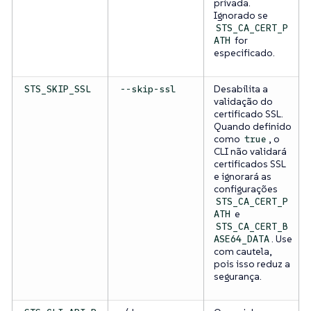
privada.
Ignorado se
STS_CA_CERT_P
for
ATH
especificado.
Desabilita a
STS_SKIP_SSL
--skip-ssl
validação do
certificado SSL.
Quando definido
como
, o
true
CLI não validará
certificados SSL
e ignorará as
configurações
STS_CA_CERT_P
e
ATH
STS_CA_CERT_B
. Use
ASE64_DATA
com cautela,
pois isso reduz a
segurança.