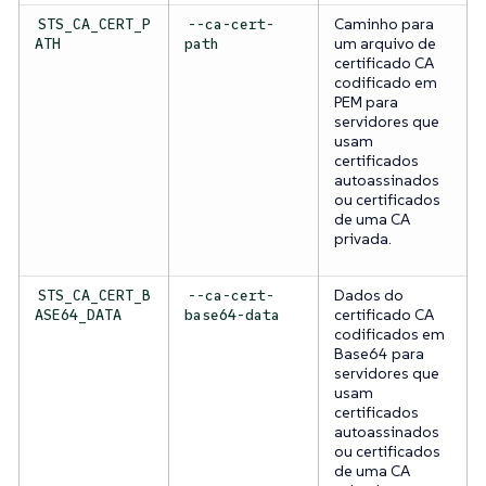
Caminho para
STS_CA_CERT_P
--ca-cert-
um arquivo de
ATH
path
certificado CA
codificado em
PEM para
servidores que
usam
certificados
autoassinados
ou certificados
de uma CA
privada.
Dados do
STS_CA_CERT_B
--ca-cert-
certificado CA
ASE64_DATA
base64-data
codificados em
Base64 para
servidores que
usam
certificados
autoassinados
ou certificados
de uma CA