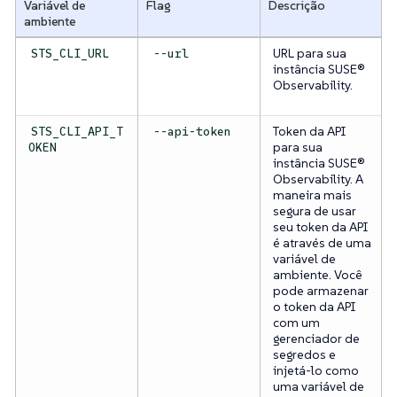
Variável de
Flag
Descrição
ambiente
URL para sua
STS_CLI_URL
--url
instância SUSE®
Observability.
Token da API
STS_CLI_API_T
--api-token
para sua
OKEN
instância SUSE®
Observability. A
maneira mais
segura de usar
seu token da API
é através de uma
variável de
ambiente. Você
pode armazenar
o token da API
com um
gerenciador de
segredos e
injetá-lo como
uma variável de