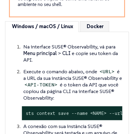
ambiente no seu shell.
Windows / macOS / Linux
Docker
Na interface SUSE® Observability, vá para
Menu principal
>
CLI
e copie seu token da
API.
Execute o comando abaixo, onde
é
<URL>
a URL da sua instância SUSE® Observability e
é o token da API que você
<API-TOKEN>
copiou da página CLI na interface SUSE®
Observability:
sts context save --name <NAME> --url <UR
A conexão com sua instância SUSE®
Observability será testada e um arquivo de