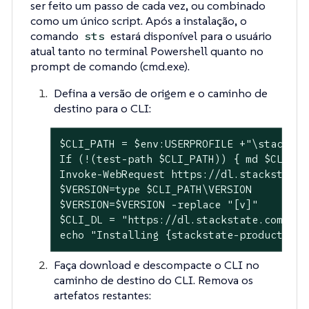
ser feito um passo de cada vez, ou combinado
como um único script. Após a instalação, o
comando
estará disponível para o usuário
sts
atual tanto no terminal Powershell quanto no
prompt de comando (cmd.exe).
Defina a versão de origem e o caminho de
destino para o CLI:
$CLI_PATH = $env:USERPROFILE +"\stackstat
If (!(test-path $CLI_PATH)) { md $CLI_PAT
Invoke-WebRequest https://dl.stackstate.
$VERSION=type $CLI_PATH\VERSION

$VERSION=$VERSION -replace "[v]"

$CLI_DL = "https://dl.stackstate.com/sta
echo "Installing {stackstate-product-nam
Faça download e descompacte o CLI no
caminho de destino do CLI. Remova os
artefatos restantes: