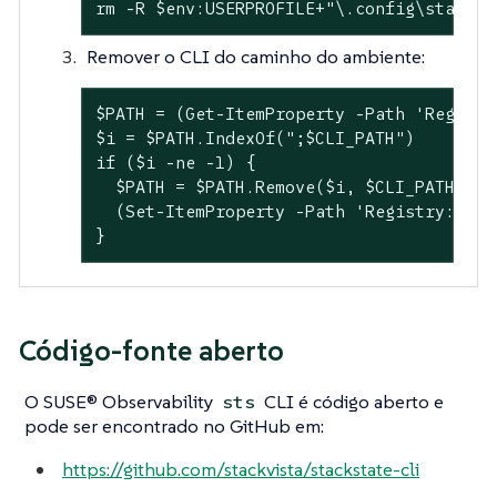
rm -R $env:USERPROFILE+"\.config\stackst
Remover o CLI do caminho do ambiente:
$PATH = (Get-ItemProperty -Path 'Registr
$i = $PATH.IndexOf(";$CLI_PATH")

if ($i -ne -1) {

  $PATH = $PATH.Remove($i, $CLI_PATH.Leng
  (Set-ItemProperty -Path 'Registry::HKE
}
Código-fonte aberto
O SUSE® Observability
CLI é código aberto e
sts
pode ser encontrado no GitHub em:
https://github.com/stackvista/stackstate-cli