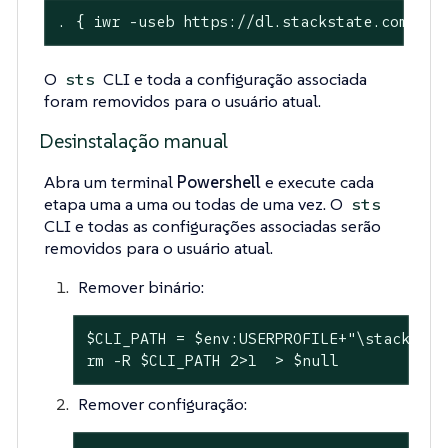
. { iwr -useb https://dl.stackstate.com/sta
O
CLI e toda a configuração associada
sts
foram removidos para o usuário atual.
Desinstalação manual
Abra um terminal
Powershell
e execute cada
etapa uma a uma ou todas de uma vez. O
sts
CLI e todas as configurações associadas serão
removidos para o usuário atual.
Remover binário:
$CLI_PATH = $env:USERPROFILE+"\stackstate
rm -R $CLI_PATH 2>1  > $null
Remover configuração: