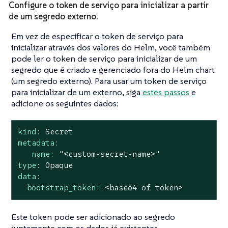
Configure o token de serviço para inicializar a partir
de um segredo externo.
Em vez de especificar o token de serviço para
inicializar através dos valores do Helm, você também
pode ler o token de serviço para inicializar de um
segredo que é criado e gerenciado fora do Helm chart
(um segredo externo). Para usar um token de serviço
para inicializar de um externo, siga
estes passos
e
adicione os seguintes dados:
kind:
Secret
metadata:
name:
"<custom-secret-name>"
type:
Opaque
data:
bootstrap_token:
<base64
of
token>
Este token pode ser adicionado ao segredo