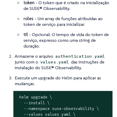
token
- O token que é criado na inicialização
de SUSE® Observability.
roles
- Um array de funções atribuídas ao
token de serviço para inicializar.
ttl
- Opcional. O tempo de vida do token de
serviço, expresso como uma string de
duração.
Armazene o arquivo
authentication.yaml
junto com o
das instruções de
values.yaml
instalação do SUSE® Observability.
Execute um upgrade do Helm para aplicar as
mudanças.
 helm upgrade \

   --install \

   --namespace suse-observability \

   --values values.yaml \
