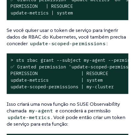
PERMISSION   | RESOURCE

update-metrics | system
Se você quiser usar o token de serviço para ingerir
dados de RBAC do Kubernetes, você também precisa
conceder
:
update-scoped-permissions
> sts rbac grant --subject my-agent --permissi
✅ Granted permission 
'update-scoped-permissio
PERMISSION                | RESOURCE

update-metrics            | system

update-scoped-permissions | my-cluster
Isso criará uma nova função no SUSE Observability
chamada
e concederá a permissão
my-agent
. Você pode então criar um token
update-metrics
de serviço para esta função: