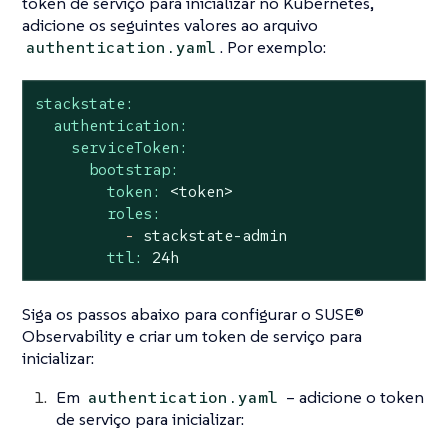
token de serviço para inicializar no Kubernetes,
adicione os seguintes valores ao arquivo
. Por exemplo:
authentication.yaml
stackstate:
authentication:
serviceToken:
bootstrap:
token:
<token>
roles:
-
stackstate-admin
ttl:
24h
Siga os passos abaixo para configurar o SUSE®
Observability e criar um token de serviço para
inicializar:
Em
– adicione o token
authentication.yaml
de serviço para inicializar: