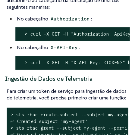
adicione-o ao cabeçalho da solicitação de uma das
seguintes maneiras:
No cabeçalho
:
Authorization
  > curl -X GET -H 
"Authorization: ApiKey 
No cabeçalho
:
X-API-Key
  > curl -X GET -H 
"X-API-Key: <TOKEN>"
 ht
Ingestão de Dados de Telemetria
Para criar um token de serviço para ingestão de dados
de telemetria, você precisa primeiro criar uma função:
> sts rbac create-subject --subject my-agent

✅ Created subject 
'my-agent'
> sts rbac grant --subject my-agent --permissi
✅ Granted permission 
'update-metrics'
 on 
'sys