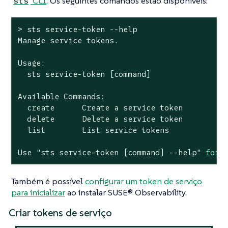
CLI
. Os seguintes comandos estão disponíveis:
sts
> sts service-token --
help
Manage service tokens.

Usage:

  sts service-token [
command
]

Available Commands:

  create      Create a service token

  delete      Delete a service token

  list        List service tokens

Use 
"sts service-token [command] --help"
for
 
Também é possível
configurar um token de serviço
para inicializar
ao instalar SUSE® Observability.
Criar tokens de serviço