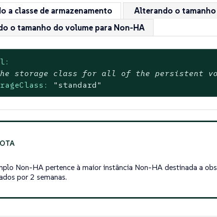
do a classe de armazenamento
Alterando o tamanho
do o tamanho do volume para Non-HA
al:
The storage class for all of the persistent v
orageClass:
"standard"
plo Non-HA pertence à maior instância Non-HA destinada a obs
dados por 2 semanas.