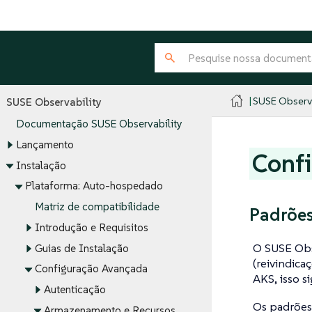
SUSE Observa
SUSE Observability
Documentação SUSE Observability
Lançamento
Conf
Instalação
Plataforma: Auto-hospedado
Matriz de compatibilidade
Padrõe
Introdução e Requisitos
O SUSE Obs
Guias de Instalação
(reivindic
Configuração Avançada
AKS, isso s
Autenticação
Os padrões
Armazenamento e Recursos