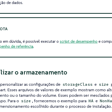
ção de dados.
 em dúvida, é possível executar o
script de desempenho
e compa
enho de referência
.
lizar o armazenamento
personalizar as configurações de
e
p
storageClass
size
rt. Esses arquivos de valores de exemplo mostram como alte
nto ou o tamanho do volume. Esses podem ser mesclados p
po. Para o
, fornecemos o exemplo para
e
size
HA
NonH
imensionamento escolhido durante o processo de instalação.