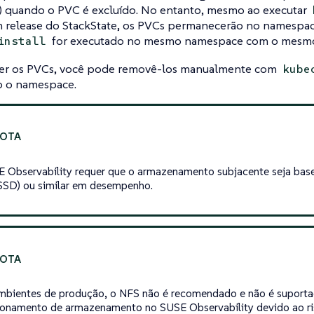
e) quando o PVC é excluído. No entanto, mesmo ao executar
 release do StackState, os PVCs permanecerão no namespace 
for executado no mesmo namespace com o mesmo
install
er os PVCs, você pode removê-los manualmente com
kube
do o namespace.
 Observability requer que o armazenamento subjacente seja ba
(SSD) ou similar em desempenho.
mbientes de produção, o NFS não é recomendado e não é suporta
ionamento de armazenamento no SUSE Observability devido ao ri