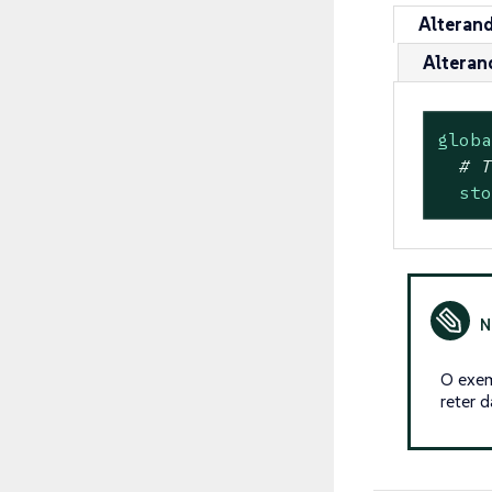
Alteran
Alteran
glob
# 
st
O exem
reter 