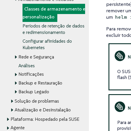
persistent
Classes de armazenamento e
remover um
um
personalização
helm 
Períodos de retenção de dados
Para remov
e redimensionamento
excluir to
Configurar afinidades do
Kubernetes
Rede e Segurança
Análises
O SUSE
Notificações
flash 
Backup e Restauração
Backup Legado
Solução de problemas
Atualização e Desinstalação
Plataforma: Hospedado pela SUSE
Para a
Agente
provis