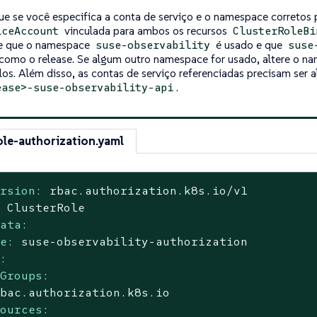
que se você especifica a conta de serviço e o namespace corretos 
vinculada para ambos os recursos
iceAccount
ClusterRoleBi
e que o namespace
é usado e que
suse-observability
suse
como o release. Se algum outro namespace for usado, altere o n
os. Além disso, as contas de serviço referenciadas precisam ser a
.
ease>-suse-observability-api
ole-authorization.yaml
ersion:
rbac.authorization.k8s.io/v1
:
ClusterRole
data:
me:
suse-observability-authorization
s:
iGroups:
rbac.authorization.k8s.io
sources: