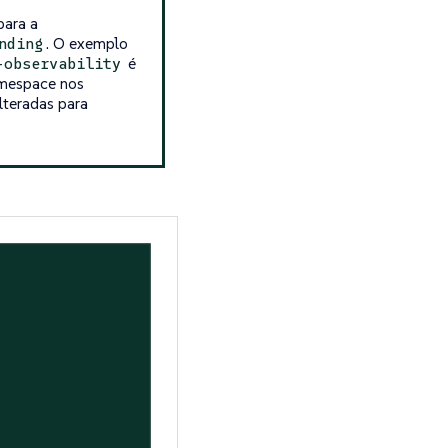
para a
. O exemplo
nding
é
-observability
amespace nos
lteradas para