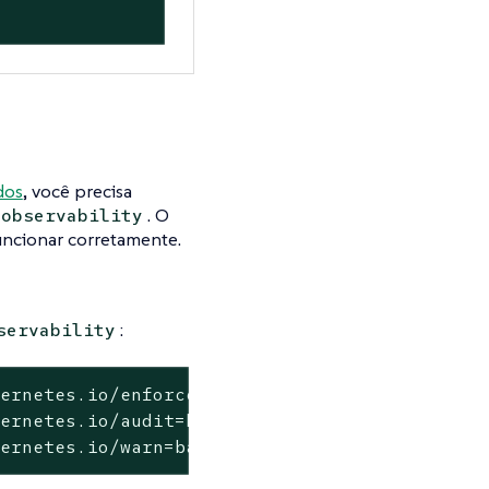
dos
, você precisa
. O
-observability
uncionar corretamente.
:
servability
ernetes.io/enforce=baseline --overwrite

ernetes.io/audit=baseline --overwrite

bernetes.io/warn=baseline --overwrite