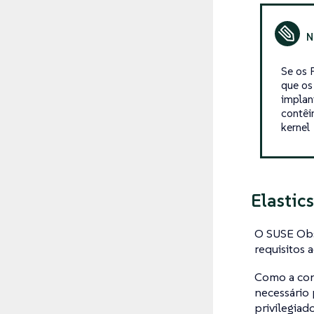
Se os 
que os
implan
contêi
kernel
Elastic
O SUSE Obse
requisitos 
Como a con
necessário 
privilegiad