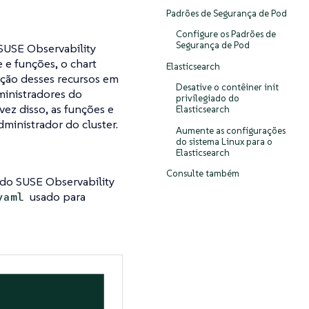
Padrões de Segurança de Pod
Configure os Padrões de
Segurança de Pod
 SUSE Observability
e e funções, o chart
Elasticsearch
iação desses recursos em
Desative o contêiner init
ministradores do
privilegiado do
ez disso, as funções e
Elasticsearch
ministrador do cluster.
Aumente as configurações
do sistema Linux para o
Elasticsearch
Consulte também
o do SUSE Observability
usado para
yaml