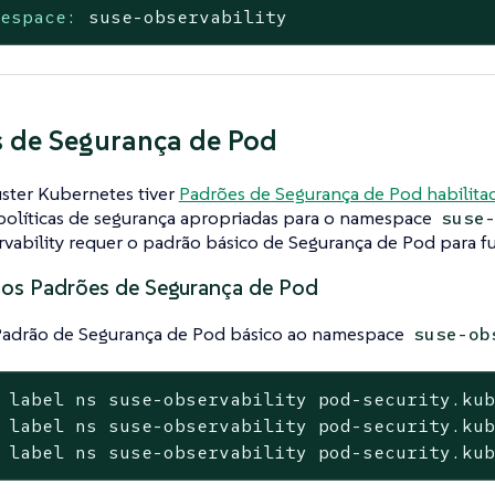
mespace:
suse-observability
 de Segurança de Pod
uster Kubernetes tiver
Padrões de Segurança de Pod habilita
políticas de segurança apropriadas para o namespace
suse
vability requer o padrão básico de Segurança de Pod para f
 os Padrões de Segurança de Pod
Padrão de Segurança de Pod básico ao namespace
suse-ob
 label ns suse-observability pod-security.kub
 label ns suse-observability pod-security.kub
 label ns suse-observability pod-security.ku