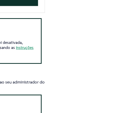
oi desativada,
 usando as
instruções
 ao seu administrador do