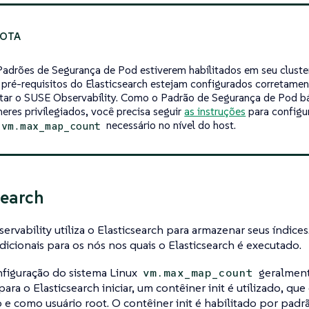
Padrões de Segurança de Pod estiverem habilitados em seu cluster
 pré-requisitos do Elasticsearch estejam configurados corretamen
tar o SUSE Observability. Como o Padrão de Segurança de Pod b
neres privilegiados, você precisa seguir
as instruções
para configu
necessário no nível do host.
vm.max_map_count
search
rvability utiliza o Elasticsearch para armazenar seus índices
adicionais para os nós nos quais o Elasticsearch é executado.
figuração do sistema Linux
geralmente
vm.max_map_count
para o Elasticsearch iniciar, um contêiner init é utilizado, 
o e como usuário root. O contêiner init é habilitado por padr