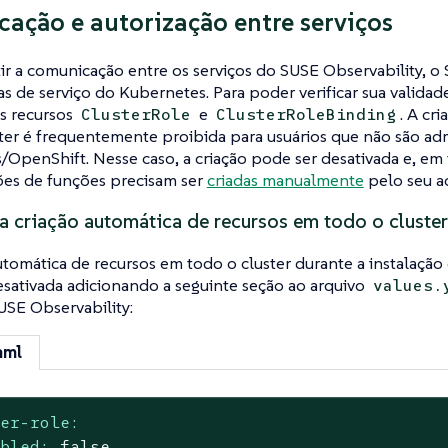
cação e autorização entre serviços
ir a comunicação entre os serviços do SUSE Observability, o
tas de serviço do Kubernetes. Para poder verificar sua validad
s recursos
e
. A cr
ClusterRole
ClusterRoleBinding
ter é frequentemente proibida para usuários que não são ad
OpenShift. Nesse caso, a criação pode ser desativada e, em v
ões de funções precisam ser
criadas manualmente
pelo seu ad
a criação automática de recursos em todo o cluster
utomática de recursos em todo o cluster durante a instalaçã
sativada adicionando a seguinte seção ao arquivo
values.
SUSE Observability:
aml
ter-role:
abled:
false