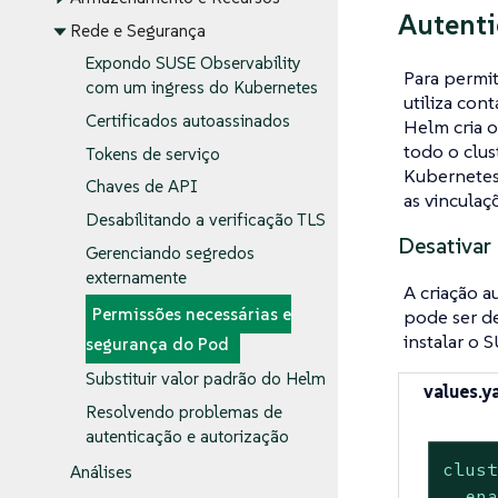
Autenti
Rede e Segurança
Expondo SUSE Observability
Para permit
com um ingress do Kubernetes
utiliza con
Certificados autoassinados
Helm cria o
todo o clus
Tokens de serviço
Kubernetes/
Chaves de API
as vinculaç
Desabilitando a verificação TLS
Desativar 
Gerenciando segredos
externamente
A criação a
Permissões necessárias e
pode ser de
instalar o 
segurança do Pod
Substituir valor padrão do Helm
values.y
Resolvendo problemas de
autenticação e autorização
clus
Análises
en