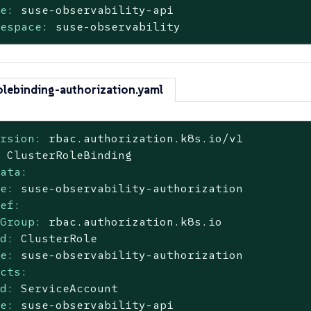
me:
suse-observability-api
mespace:
suse-observability
olebinding-authorization.yaml
ersion:
rbac.authorization.k8s.io/v1
:
ClusterRoleBinding
data:
me:
suse-observability-authorization
Ref:
iGroup:
rbac.authorization.k8s.io
nd:
ClusterRole
me:
suse-observability-authorization
ects:
nd:
ServiceAccount
me:
suse-observability-api