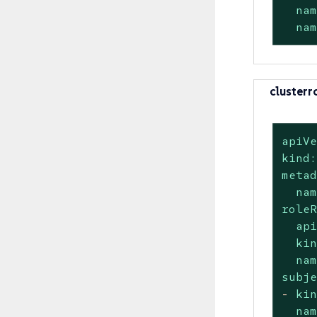
na
na
clusterr
apiV
kind
meta
na
role
ap
ki
na
subj
-
ki
na