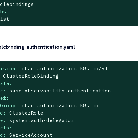
rolebindings
rbs:
list
olebinding-authentication.yaml
ersion:
rbac.authorization.k8s.io/v1
:
ClusterRoleBinding
data:
me:
suse-observability-authentication
Ref:
iGroup:
rbac.authorization.k8s.io
nd:
ClusterRole
me:
system:auth-delegator
ects:
nd:
ServiceAccount