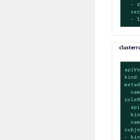
-
ve
-
clusterr
apiV
kind
meta
na
role
ap
ki
na
subj
-
ki