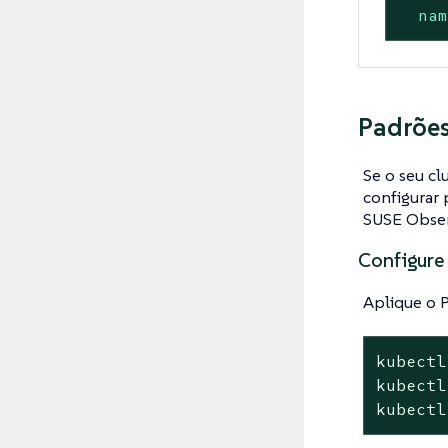
na
Padrões
Se o seu cl
configurar 
SUSE Obser
Configure
Aplique o 
kubectl
kubectl
kubectl