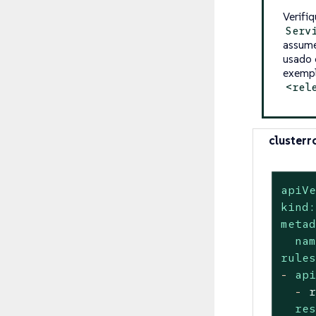
Verifi
Serv
assum
usado 
exempl
<rel
clusterr
apiV
kind
meta
na
rule
-
ap
-
re