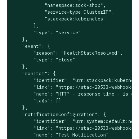
            "namespace:sock-shop",

            "service-type:ClusterIP",

            "stackpack:kubernetes"

        ],

        "type": "service"

    },

    "event": {

        "reason": "HealthStateResolved",

        "type": "close"

    },

    "monitor": {

        "identifier": "urn:stackpack:kubernete
        "link": "https://stac-20533-webhook-ch
        "name": "HTTP - response time - is abo
        "tags": []

    },

    "notificationConfiguration": {

        "identifier": "urn:system:default:noti
        "link": "https://stac-20533-webhook-ch
        "name": "Test Notification"
