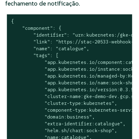
fechamento de notificação.
{

    "component": {

        "identifier": "urn:kubernetes:/gke-dem
        "link": "https://stac-20533-webhook-ch
        "name": "catalogue",

        "tags": [

            "app.kubernetes.io/component:catal
            "app.kubernetes.io/instance:sock-s
            "app.kubernetes.io/managed-by:Helm
            "app.kubernetes.io/name:sock-shop"
            "app.kubernetes.io/version:0.3.5",
            "cluster-name:gke-demo-dev.gcp.sta
            "cluster-type:kubernetes",

            "component-type:kubernetes-service
            "domain:business",

            "extra-identifier:catalogue",

            "helm.sh/chart:sock-shop",

            "name:catalogue",
