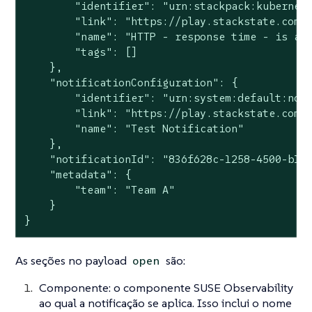
        "identifier": "urn:stackpack:kubernete
        "link": "https://play.stackstate.com/#
        "name": "HTTP - response time - is abo
        "tags": []

    },

    "notificationConfiguration": {

        "identifier": "urn:system:default:noti
        "link": "https://play.stackstate.com/#
        "name": "Test Notification"

    },

    "notificationId": "836f628c-1258-4500-b1c7
    "metadata": {

        "team": "Team A"

    }

}
As seções no payload
são:
open
Componente: o componente SUSE Observability
ao qual a notificação se aplica. Isso inclui o nome