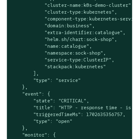
            "cluster-name:k8s-demo-cluster",

            "cluster-type:kubernetes",

            "component-type:kubernetes-service
            "domain:business",

            "extra-identifier:catalogue",

            "helm.sh/chart:sock-shop",

            "name:catalogue",

            "namespace:sock-shop",

            "service-type:ClusterIP",

            "stackpack:kubernetes"

        ],

        "type": "service"

    },

    "event": {

        "state": "CRITICAL",

        "title": "HTTP - response time - is ab
        "triggeredTimeMs": 1702635356757,

        "type": "open"

    },

    "monitor": {
