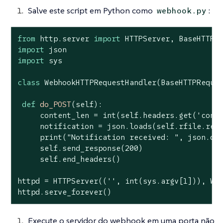
Salve este script em Python como
:
webhook.py
from
 http.server 
import
import
import
 sys

class
WebhookHTTPRequestHandler
(BaseHTTPReque
def
do_POST
(self)
:
     content_len = int(self.headers.get(
'cont
     notification = json.loads(self.rfile.read
     print(
"Notification received: "
, json.du
     self.send_response(
200
)

     self.end_headers()

httpd = HTTPServer((
''
, int(sys.argv[
1
])), Web
httpd.serve_forever()
Execute o servidor do webhook em uma porta não