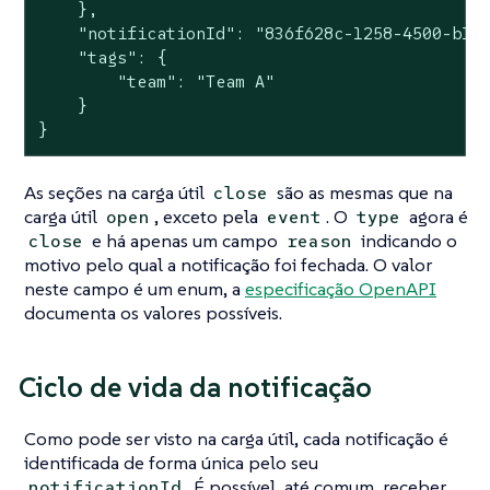
    },

    "notificationId": "836f628c-1258-4500-b1c7
    "tags": {

        "team": "Team A"

    }

}
As seções na carga útil
são as mesmas que na
close
carga útil
, exceto pela
. O
agora é
open
event
type
e há apenas um campo
indicando o
close
reason
motivo pelo qual a notificação foi fechada. O valor
neste campo é um enum, a
especificação OpenAPI
documenta os valores possíveis.
Ciclo de vida da notificação
Como pode ser visto na carga útil, cada notificação é
identificada de forma única pelo seu
. É possível, até comum, receber
notificationId