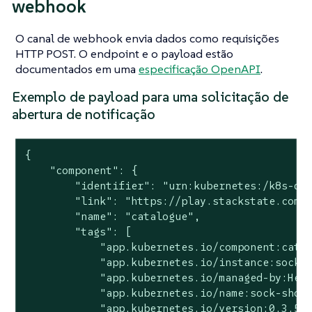
webhook
O canal de webhook envia dados como requisições
HTTP POST. O endpoint e o payload estão
documentados em uma
especificação OpenAPI
.
Exemplo de payload para uma solicitação de
abertura de notificação
{

    "component": {

        "identifier": "urn:kubernetes:/k8s-dem
        "link": "https://play.stackstate.com/#
        "name": "catalogue",

        "tags": [

            "app.kubernetes.io/component:catal
            "app.kubernetes.io/instance:sock-s
            "app.kubernetes.io/managed-by:Helm
            "app.kubernetes.io/name:sock-shop"
            "app.kubernetes.io/version:0.3.5",