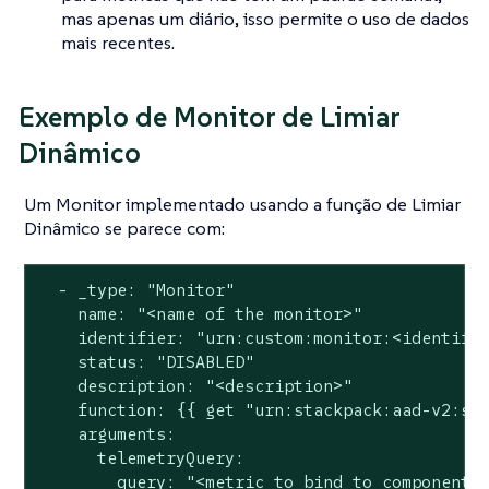
mas apenas um diário, isso permite o uso de dados
mais recentes.
Exemplo de Monitor de Limiar
Dinâmico
Um Monitor implementado usando a função de Limiar
Dinâmico se parece com:
  - _type: "Monitor"

    name: "<name of the monitor>"

    identifier: "urn:custom:monitor:<identifie
    status: "DISABLED"

    description: "<description>"

    function: {{ get "urn:stackpack:aad-v2:sha
    arguments:

      telemetryQuery:

        query: "<metric to bind to component>"