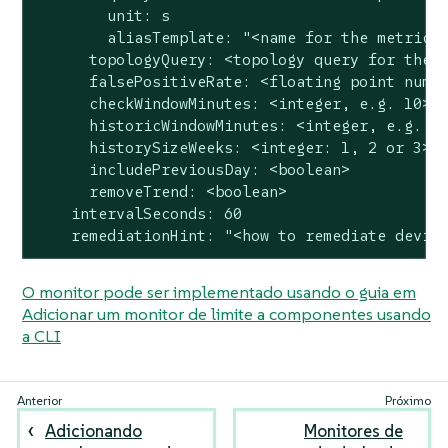
        unit: s

        aliasTemplate: "<name for the metric>"
      topologyQuery: <topology query for the c
      falsePositiveRate: <floating point numbe
      checkWindowMinutes: <integer, e.g. 10>

      historicWindowMinutes: <integer, e.g. 12
      historySizeWeeks: <integer: 1, 2 or 3>

      includePreviousDay: <boolean>

      removeTrend: <boolean>

    intervalSeconds: 60

    remediationHint: "<how to remediate devia
O monitor pode ser implementado usando o guia em
Adicionar um monitor de limite a componentes usando
a CLI
Adicionando
Monitores de