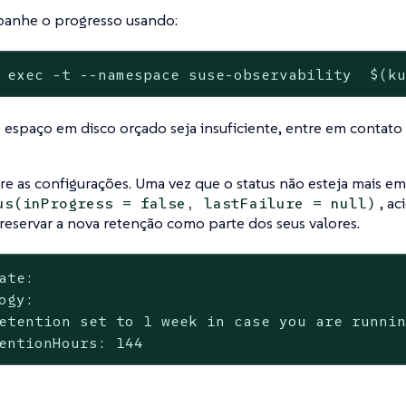
anhe o progresso usando:
 exec -t --namespace suse-observability  $(k
 espaço em disco orçado seja insuficiente, entre em contat
re as configurações. Uma vez que o status não esteja mais em
, a
us(inProgress = false, lastFailure = null)
reservar a nova retenção como parte dos seus valores.
ate:

ogy:

etention set to 1 week in case you are runnin
entionHours: 144