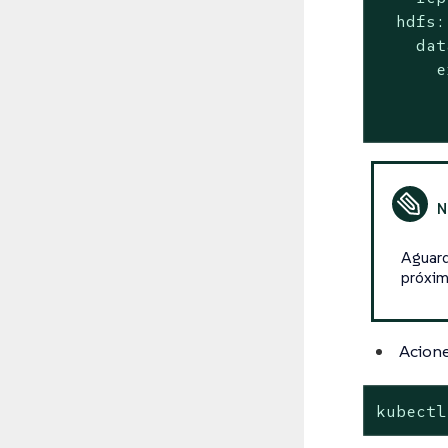
  hdfs:

    dat
      e
       
       
Aguard
próxim
Acione
kubectl