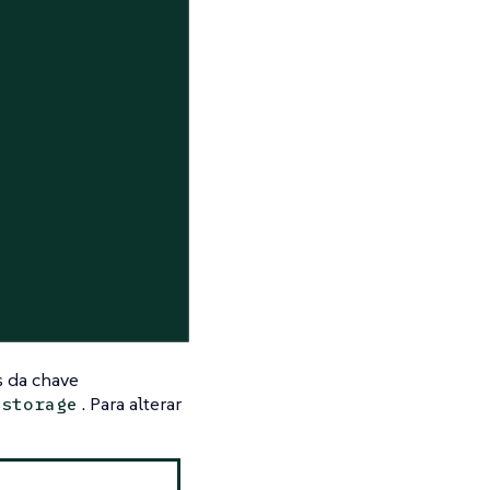
s
s da chave
. Para alterar
.storage