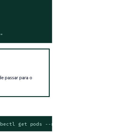
0"
de passar para o
ubectl get pods --namespace suse-observabilit