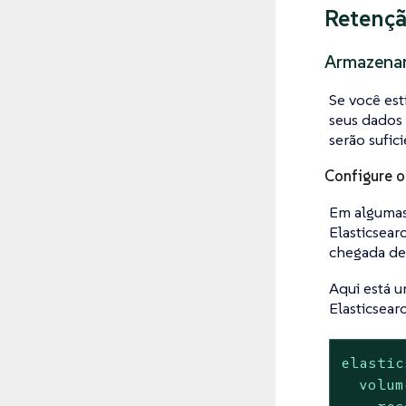
Retençã
Armazenam
Se você es
seus dados 
serão sufic
Configure o
Em algumas 
Elasticsear
chegada de
Aqui está 
Elasticsear
elastic
volum
res