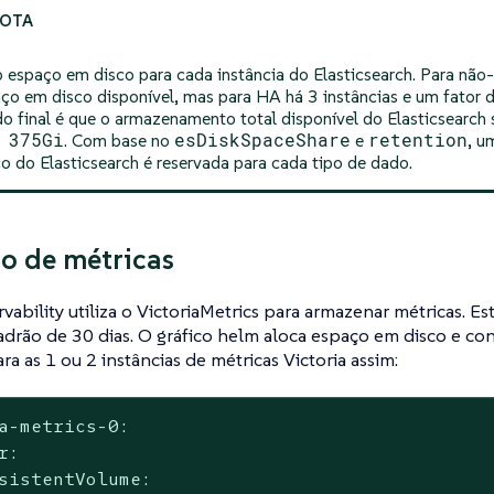
o espaço em disco para cada instância do Elasticsearch. Para não-
ço em disco disponível, mas para HA há 3 instâncias e um fator d
do final é que o armazenamento total disponível do Elasticsearch
 375Gi
esDiskSpaceShare
retention
. Com base no
e
, u
o do Elasticsearch é reservada para cada tipo de dado.
o de métricas
ability utiliza o VictoriaMetrics para armazenar métricas. 
drão de 30 dias. O gráfico helm aloca espaço em disco e co
ra as 1 ou 2 instâncias de métricas Victoria assim:
a-metrics-0:

r:

sistentVolume:
