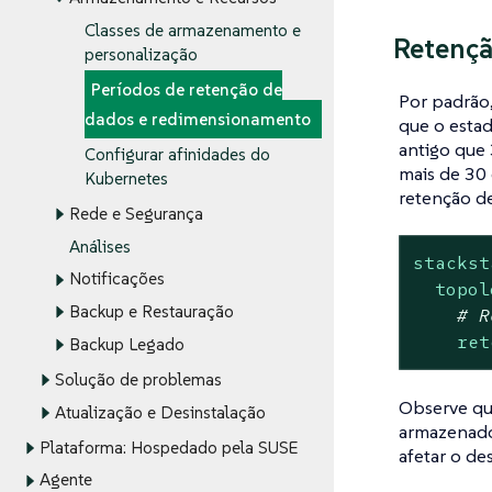
Classes de armazenamento e
Retençã
personalização
Períodos de retenção de
Por padrão,
dados e redimensionamento
que o estad
antigo que 
Configurar afinidades do
mais de 30 
Kubernetes
retenção de
Rede e Segurança
Análises
stackst
Notificações
topol
Backup e Restauração
# R
ret
Backup Legado
Solução de problemas
Observe qu
Atualização e Desinstalação
armazenado
Plataforma: Hospedado pela SUSE
afetar o de
Agente