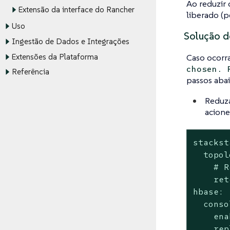
Ao reduzir 
Extensão da interface do Rancher
liberado (
Uso
Solução d
Ingestão de Dados e Integrações
Extensões da Plataforma
Caso ocorr
chosen. 
Referência
passos abai
Reduza
acione
stackst
  topol
    # R
    ret
hbase:

  conso
    ena
    rep