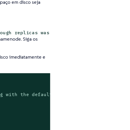
paço em disco seja
ough replicas was
amenode. Siga os
disco imediatamente e
g with the default 1 month
