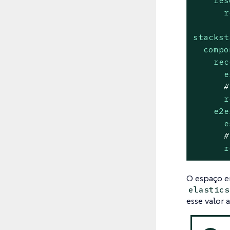
r
stackst
compo
rec
e
#
r
e2e
e
#
r
O espaço em
elastics
esse valor a