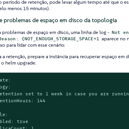
o período de retenção, pode levar algum tempo até que o es
pelo menos 15 minutos).
e problemas de espaço em disco da topologia
a problemas de espaço em disco, uma linha de log -
Not en
aparece no n
Reason: {NOT_ENOUGH_STORAGE_SPACE=1
xo para lidar com esse cenário:
 a retenção, prepare a instância para recuperar espaço em 
 o helm upgrade:
ate:

ogy:

etention set to 1 week in case you are runnin
entionHours: 144

le:

bled: true

licaCount: 1
