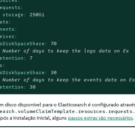
equests:
storage:
250Gi
ate:
nents:
eiver:
sDiskSpaceShare:
70
 Number of days to keep the logs data on Es
etention:
7
s:
sDiskSpaceShare:
30
 Number of days to keep the events data on E
etention:
30
 disco disponível para o Elasticsearch é configurado atravé
earch.volumeClaimTemplate.resources.requests
pós a instalação inicial, alguns
passos extras são necessários
.