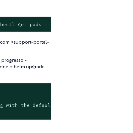
ubectl get pods --namespace suse-observabilit
o com <support-portal-
 progresso -
cione o helm upgrade
g with the default 1 month
