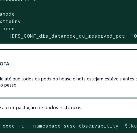
anode:

xtraEnv:

 open:

   HDFS_CONF_dfs_datanode_du_reserved_pct: "
e até que todos os pods do hbase e hdfs estejam estáveis antes 
o passo.
 a compactação de dados históricos:
 exec -t --namespace suse-observability  $(k