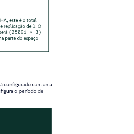
HA, este é o total
e replicação de 1. O
(250Gi * 3)
 será
ma parte do espaço
Está configurado com uma
nfigura o período de