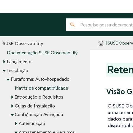
SUSE Observa
SUSE Observability
Documentação SUSE Observability
Lançamento
Rete
Instalação
Plataforma: Auto-hospedado
Matriz de compatibilidade
Visão G
Introdução e Requisitos
O SUSE Obs
Guias de Instalação
armazename
Configuração Avançada
dados para
Autenticação
disponibili
Armazenamento e Recursos