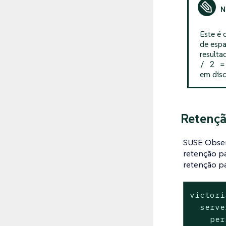
Este é 
de espa
resulta
/ 2 =
em disc
Retençã
SUSE Observ
retenção pa
retenção pa
victori
  serve
    per