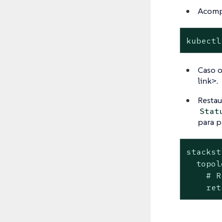
Acomp
kubectl
Caso o
link>.
Restau
Stat
para p
stackst
  topol
    # R
    ret