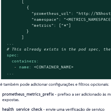
       [

         {

           "prometheus_url": "http://%%host
           "namespace": "<METRICS_NAMESPACE
           "metrics": ["*"]

         }

...
# This already exists in the pod spec, the
spec:
containers:
-
name:
<CONTAINER_NAME>
...
ê também pode adicionar configurações e filtros opcionais:
prometheus_metrics_prefix
- prefixo a ser adicionado às 
expostas.
health_service_check
- envie uma verificação de serviço