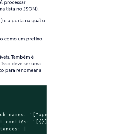
l processar
a lista no JSON).
) e a porta na qual o
s
sso como um prefixo
íveis. Também é
. Isso deve ser uma
o para renomear a
ck_names:
'["openmetrics"]'
t_configs:
'[{}]'
tances:
|
