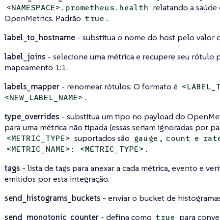
relatando a saúde
<NAMESPACE>.prometheus.health
OpenMetrics. Padrão
.
true
label_to_hostname
- substitua o nome do host pelo valor 
label_joins
- selecione uma métrica e recupere seu rótulo
mapeamento 1:1.
labels_mapper
- renomear rótulos. O formato é
<LABEL_
.
<NEW_LABEL_NAME>
type_overrides
- substitua um tipo no payload do OpenMetr
para uma métrica não tipada (essas seriam ignoradas por pa
suportados são
,
e
<METRIC_TYPE>
gauge
count
rat
.
<METRIC_NAME>: <METRIC_TYPE>
tags
- lista de tags para anexar a cada métrica, evento e ver
emitidos por esta integração.
send_histograms_buckets
- enviar o bucket de histograma
send_monotonic_counter
- defina como
para conve
true