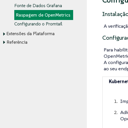
Config
Fonte de Dados Grafana
Instalaçã
Raspagem de OpenMetrics
Configurando o Promtail
A verificaç
Extensões da Plataforma
Configura
Referência
Para habili
OpenMetrics
A configura
ao seu endp
Kuberne
Imp
Adi
Ope