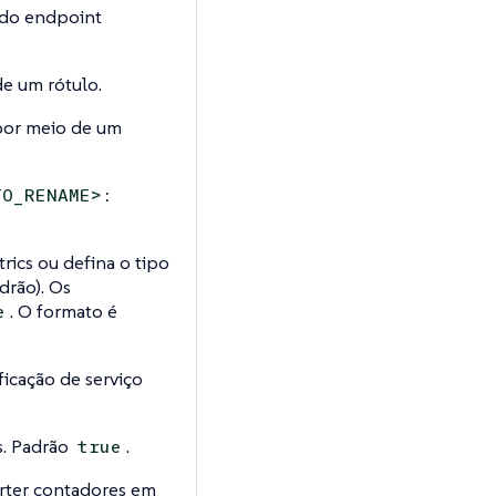
 do endpoint
de um rótulo.
 por meio de um
TO_RENAME>:
ics ou defina o tipo
drão). Os
. O formato é
e
ificação de serviço
s. Padrão
.
true
rter contadores em