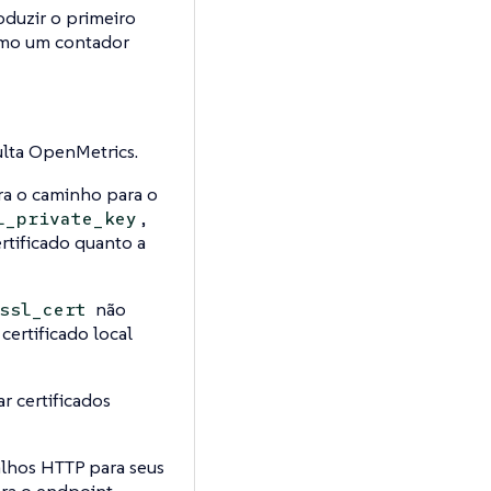
oduzir o primeiro
omo um contador
ulta OpenMetrics.
ra o caminho para o
,
l_private_key
rtificado quanto a
não
ssl_cert
certificado local
r certificados
lhos HTTP para seus
ara o endpoint