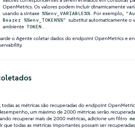
OpenMetrics. Os valores podem incluir dinamicamente vari
usando a sintaxe
. Por exemplo,
%%env_VARIABLE%%
"A
substitui automaticamente o v
Bearer %%env_TOKEN%%"
ambiente
.
TOKEN
arde o Agente coletar dados do endpoint OpenMetrics e env
ervability.
coletados
 todas as métricas são recuperadas do endpoint OpenMetrics
 desempenho, um máximo de 2000 métricas serão recuperadas.
tando recuperar mais de 2000 métricas, adicione um filtro
m
ir que todas as métricas importantes possam ser recuperadas