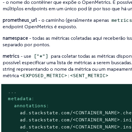
- o nome do contêiner que expõe o OpenMetrics. É possíve
múltiplos endpoints em um único pod (é por isso que há um
prometheus_url
- o caminho (geralmente apenas
metric
endpoint OpenMetrics é exposto.
namespace
- todas as métricas coletadas aqui receberão i
separado por pontos.
metrics
- use
para coletar todas as métricas dispon
["*"]
possível especificar uma lista de métricas a serem buscadas
string representando o nome da métrica ou um mapeament
métrica
<EXPOSED_METRIC>:<SENT_METRIC>
...
metadata:
annotations:
ad.stackstate.com/<CONTAINER_NAME>.che
ad.stackstate.com/<CONTAINER_NAME>.ini
ad.stackstate.com/<CONTAINER_NAME>.ins