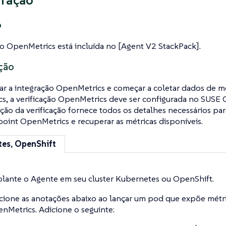
uração
o
ão OpenMetrics está incluída no [Agent V2 StackPack].
ção
tar a integração OpenMetrics e começar a coletar dados de 
, a verificação OpenMetrics deve ser configurada no SUSE O
ção da verificação fornece todos os detalhes necessários pa
oint OpenMetrics e recuperar as métricas disponíveis.
tes, OpenShift
lante o Agente em seu cluster Kubernetes ou OpenShift.
cione as anotações abaixo ao lançar um pod que expõe métr
nMetrics. Adicione o seguinte: