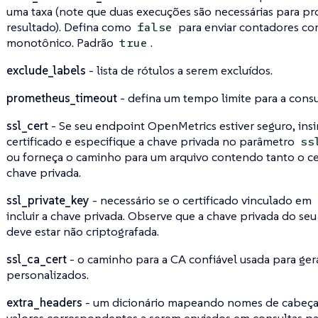
uma taxa (note que duas execuções são necessárias para pr
resultado). Defina como
para enviar contadores c
false
monotônico. Padrão
.
true
exclude_labels
- lista de rótulos a serem excluídos.
prometheus_timeout
- defina um tempo limite para a cons
ssl_cert
- Se seu endpoint OpenMetrics estiver seguro, insi
certificado e especifique a chave privada no parâmetro
ss
ou forneça o caminho para um arquivo contendo tanto o ce
chave privada.
ssl_private_key
- necessário se o certificado vinculado em
incluir a chave privada. Observe que a chave privada do seu 
deve estar não criptografada.
ssl_ca_cert
- o caminho para a CA confiável usada para gera
personalizados.
extra_headers
- um dicionário mapeando nomes de cabeça
valores correspondentes a serem enviados em consultas p