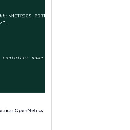
%%:<METRICS_PORT>/<METRICS_PATH>",

>",

 container name needs to match the container
métricas OpenMetrics