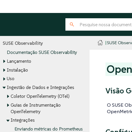
SUSE Observa
SUSE Observability
Documentação SUSE Observability
Lançamento
Open
Instalação
Uso
Ingestão de Dados e Integrações
Visão G
Coletor OpenTelemetry (OTel)
O SUSE Obs
Guias de Instrumentação
OpenMetrics
OpenTelemetry
Integrações
Enviando métricas do Prometheus