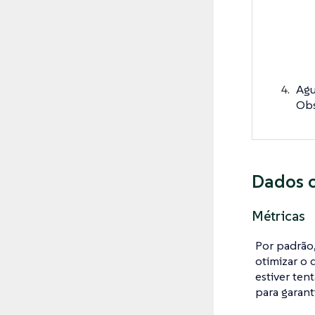
Agu
Obs
Dados 
Métricas
Por padrão,
otimizar o
estiver ten
para garant