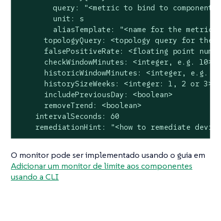
        query: "<metric to bind to component>"
        unit: s

        aliasTemplate: "<name for the metric>"
      topologyQuery: <topology query for the c
      falsePositiveRate: <floating point numbe
      checkWindowMinutes: <integer, e.g. 10>

      historicWindowMinutes: <integer, e.g. 12
      historySizeWeeks: <integer: 1, 2 or 3>

      includePreviousDay: <boolean>

      removeTrend: <boolean>

    intervalSeconds: 60

    remediationHint: "<how to remediate devia
O monitor pode ser implementado usando o guia em
Adicionar um monitor de limite aos componentes
usando a CLI