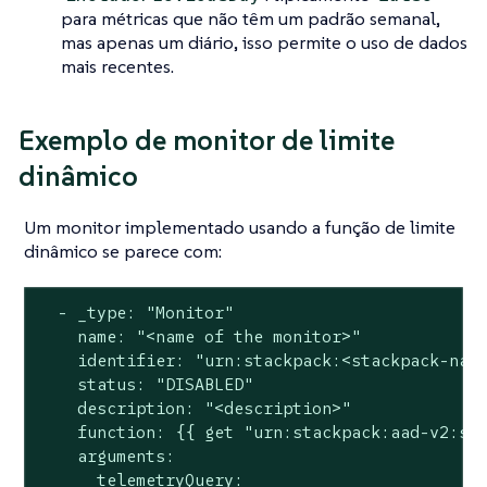
para métricas que não têm um padrão semanal,
mas apenas um diário, isso permite o uso de dados
mais recentes.
Exemplo de monitor de limite
dinâmico
Um monitor implementado usando a função de limite
dinâmico se parece com:
  - _type: "Monitor"

    name: "<name of the monitor>"

    identifier: "urn:stackpack:<stackpack-name
    status: "DISABLED"

    description: "<description>"

    function: {{ get "urn:stackpack:aad-v2:sha
    arguments:

      telemetryQuery:
