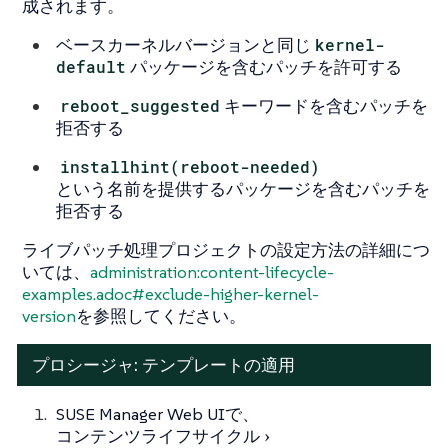
成されます。
ベースカーネルバージョンと同じ
kernel-
default
パッケージを含むパッチを許可する
reboot_suggested
キーワードを含むパッチを
拒否する
installhint(reboot-needed)
という名前を提供するパッケージを含むパッチを
拒否する
ライブパッチ処理プロジェクトの設定方法の詳細につ
いては、
administration:content-lifecycle-
examples.adoc#exclude-higher-kernel-
version
を参照してください。
プロシージャ: テンプレートの適用
SUSE Manager Web UIで、
コンテンツライフサイクル