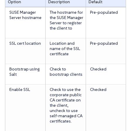
Option
Description
Default
SUSE Manager
The hostname for
Pre-populated
Server hostname
the SUSE Manager
Server to register
the client to
SSL cert location
Location and
Pre-populated
name of the SSL
certificate
Bootstrap using
Check to
Checked
Salt
bootstrap clients
Enable SSL
Check to use the
Checked
corporate public
CA certificate on
the client,
uncheck to use
self-managed CA
certificates.