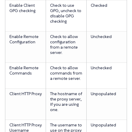
Enable Client
Check to use
Checked
GPG checking
GPG, uncheck to
disable GPG
checking
Enable Remote
Check to allow
Unchecked
Configuration
configuration
from a remote
server.
Enable Remote
Check to allow
Unchecked
Commands
commands from
a remote server.
Client HTTP Proxy
The hostname of
Unpopulated
the proxy server,
if you are using
one.
Client HTTP Proxy
The username to
Unpopulated
Username
use on the proxy