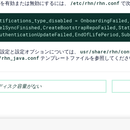
を有効または無効にするには、
/etc/rhn/rhn.conf
で
tifications_type_disabled = OnboardingFailed,
elSyncFinished,CreateBootstrapRepoFailed,Stat
uthenticationUpdateFailed,EndOfLifePeriod,Su
設定と設定オプションについては、
usr/share/rhn/con
/rhn_java.conf
テンプレートファイルを参照してくださ
ディスク容量がない