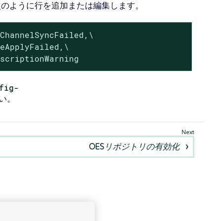
次のように行を追加または編集します。
ChannelSyncFailed,\

eApplyFailed,\

bscriptionWarning
fig-
い。
OESリポジトリの有効化