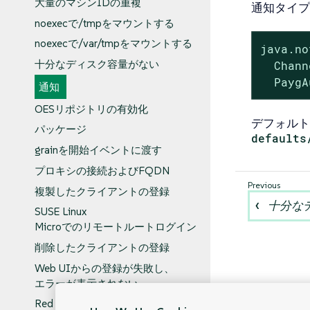
大量のマシンIDの重複
通知タイプ
noexecで/tmpをマウントする
noexecで/var/tmpをマウントする
java.no
  Chann
十分なディスク容量がない
  PaygA
通知
OESリポジトリの有効化
デフォルト
パッケージ
defaults
grainを開始イベントに渡す
プロキシの接続およびFQDN
複製したクライアントの登録
十分な
SUSE Linux
Microでのリモートルートログイン
削除したクライアントの登録
Web UIからの登録が失敗し、
エラーが表示されない
Red Hat