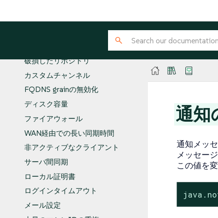
プリポジトリ
複製したSaltクライアント
ディスクがいっぱいになったコンテ
ナ
破損したリポジトリ
カスタムチャンネル
FQDNS grainの無効化
ディスク容量
通知
ファイアウォール
WAN経由での長い同期時間
通知メッセ
非アクティブなクライアント
メッセージ
サーバ間同期
この値を変
ローカル証明書
ログインタイムアウト
java.no
メール設定