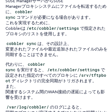
SUSE ManagerサーバからSUSE
Managerプロキシシステムにファイルを転送するため
に、
cobbler
sync
コマンドが必要になる場合があります。
これを実現するために、
Cobblerは
/etc/cobbler/settings
で指定された
プロキシのリストを使用します。
cobbler sync
は、その設計上、
変更されたファイルや最近追加されたファイルのみを
同期することはできません。
代わりに、
cobbler
sync
を実行すると、
/etc/cobbler/settings
で
設定された指定のすべてのプロキシに
/srv/tftpbo
ot
ディレクトリの完全同期がトリガされます。
また、
関連するシステム間のWAN接続の遅延によっても影
響を受けます。
/var/log/cobbler/
のログによると、