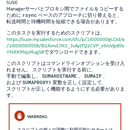
SUSE
Managerサーバとプロキシ間でファイルをコピーする
ために
rsync
ベースのアプローチに切り替えると、
転送時間と待機時間を短縮できる場合があります。
このタスクを実行するためのスクリプトは、
https://suse.my.salesforce.com/sfc/p/1i000000gLOd/a
/1i000000ll5B/B2AmvIJN2_JsAyjTQzCVP_x5ioVgd0b
YN9X9NpMugS8
でダウンロードできます。
このスクリプトはコマンドラインオプションを受け入
れません。 スクリプトを実行する前に、
手動で編集し、
SUMAHOSTNAME
、
SUMAIP
、
および
SUMAPROXY1
変数を正しく設定して、
スクリプトが正しく機能するようにする必要がありま
す。
スクリプトの個々の調整に利用可能なサポートは