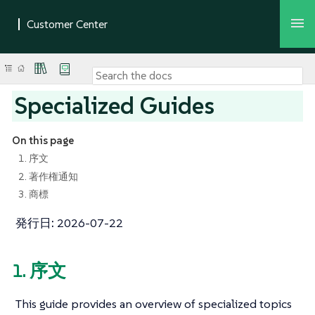
Specialized Guides
On this page
1. 序文
2. 著作権通知
3. 商標
発行日:
2026-07-22
1. 序文
This guide provides an overview of specialized topics