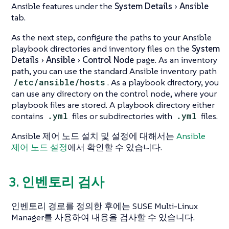
Ansible features under the
System Details
Ansible
tab.
As the next step, configure the paths to your Ansible
playbook directories and inventory files on the
System
Details
Ansible
Control Node
page. As an inventory
path, you can use the standard Ansible inventory path
/etc/ansible/hosts
. As a playbook directory, you
can use any directory on the control node, where your
playbook files are stored. A playbook directory either
contains
.yml
files or subdirectories with
.yml
files.
Ansible 제어 노드 설치 및 설정에 대해서는
Ansible
제어 노드 설정
에서 확인할 수 있습니다.
3. 인벤토리 검사
인벤토리 경로를 정의한 후에는 SUSE Multi-Linux
Manager를 사용하여 내용을 검사할 수 있습니다.