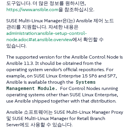
도구입니다. 더 많은 정보를 원하시면,
https://www.ansible.com
을 참조하십시오.
SUSE Multi-Linux Manager은(는) Ansible 제어 노드
관리를 지원합니다. 자세한 내용은
administration:ansible-setup-control-
node.adoc#at.ansible.overview
에서 확인할 수
있습니다.
The supported version for the Ansible Control Node is
Ansible 11.3. It should be obtained from the
operating system vendor’s official repositories. For
example, on SUSE Linux Enterprise 15 SP6 and SP7,
Ansible is available through the
Systems
Management Module.
For Control Nodes running
operating systems other than SUSE Linux Enterprise,
use Ansible shipped together with that distribution.
Ansible 소프트웨어는 SUSE Multi-Linux Manager Proxy
및 SUSE Multi-Linux Manager for Retail Branch
Server에도 사용할 수 있습니다.