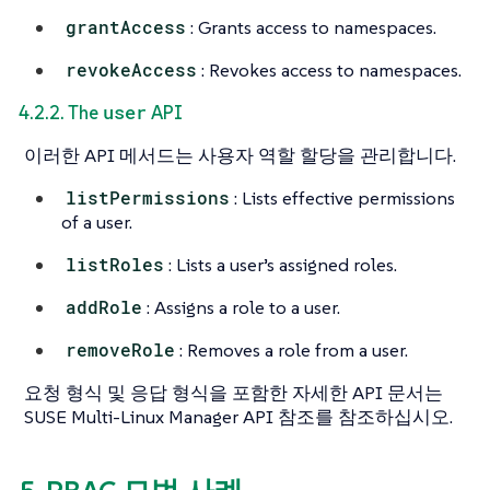
grantAccess
: Grants access to namespaces.
revokeAccess
: Revokes access to namespaces.
user
4.2.2. The
API
이러한 API 메서드는 사용자 역할 할당을 관리합니다.
listPermissions
: Lists effective permissions
of a user.
listRoles
: Lists a user’s assigned roles.
addRole
: Assigns a role to a user.
removeRole
: Removes a role from a user.
요청 형식 및 응답 형식을 포함한 자세한 API 문서는
SUSE Multi-Linux Manager API 참조를 참조하십시오.