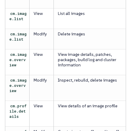
cm.imag
View
List all images
e.list
cm.imag
Modify
Delete images
e.list
cm.imag
View
View image details, patches,
e.overv
packages, build log and cluster
iew
information
cm.imag
Modify
Inspect, rebuild, delete images
e.overv
iew
cm.prof
View
View details of an image profile
ile.det
ails