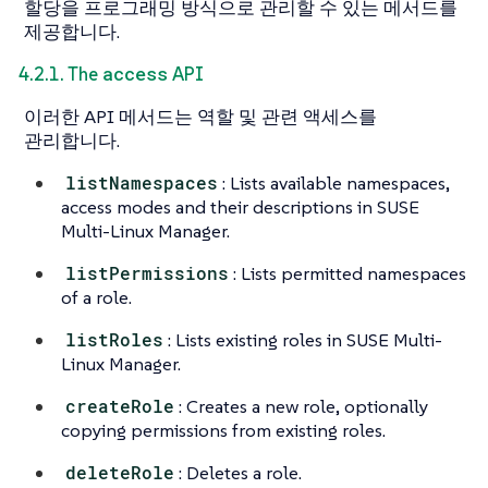
할당을 프로그래밍 방식으로 관리할 수 있는 메서드를
제공합니다.
access
4.2.1. The
API
이러한 API 메서드는 역할 및 관련 액세스를
관리합니다.
listNamespaces
: Lists available namespaces,
access modes and their descriptions in SUSE
Multi-Linux Manager.
listPermissions
: Lists permitted namespaces
of a role.
listRoles
: Lists existing roles in SUSE Multi-
Linux Manager.
createRole
: Creates a new role, optionally
copying permissions from existing roles.
deleteRole
: Deletes a role.