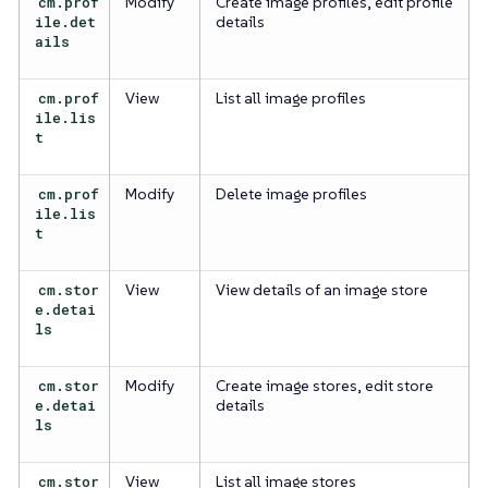
cm.prof
Modify
Create image profiles, edit profile
ile.det
details
ails
cm.prof
View
List all image profiles
ile.lis
t
cm.prof
Modify
Delete image profiles
ile.lis
t
cm.stor
View
View details of an image store
e.detai
ls
cm.stor
Modify
Create image stores, edit store
e.detai
details
ls
cm.stor
View
List all image stores