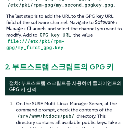
/etc/pki/rpm-gpg/my_second_gpgkey.gpg
.
The last step is to add the URL to the GPG key URL
field of the software channel. Navigate to
Software
Manage
Channels
and select the channel you want to
modify. Add to
GPG key URL
the value
file:///etc/pki/rpm-
gpg/my_first_gpg.key
.
2. 부트스트랩 스크립트의 GPG 키
절차: 부트스트랩 스크립트를 사용하여 클라이언트의
GPG 키 신뢰
On the SUSE Multi-Linux Manager Server, at the
command prompt, check the contents of the
/srv/www/htdocs/pub/
directory. This
directory contains all available public keys. Take a