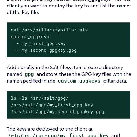
client you want to deploy the key to and list the names
of the key file.
cat /srv/pillar/mypillar.sls

custom_gpgkeys:

  - my_first_gpg.key

  - my_second_gpgkey.gpg
Additionally in the Salt filesystem create a directory
named
gpg
and store there the GPG key files with the
name specified in the
custom_gpgkeys
pillar data.
ls -la /srv/salt/gpg/

/srv/salt/gpg/my_first_gpg.key

/srv/salt/gpg/my_second_gpgkey.gpg
The keys are deployed to the client at
/etc/pki/rpm-gpg/my_first_gpg.key
and