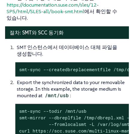
https://documentation.suse.com/sles/12-
SP5/html/SLES-all/book-smt.html
에서 확인할 수
있습니다.
절차: SMT와 SCC 동기화
SMT 인스턴스에서 데이터베이스 대체 파일을
생성합니다.
smt-sync --createdbreplacementfile /tmp/db
Export the synchronized data to your removable
storage. In this example, the storage medium is
mounted at
/mnt/usb
:
smt-sync --todir /mnt/usb

smt-mirror --dbreplfile /tmp/dbrepl.xml --d
           --fromlocalsmt -L /var/log/smt/s
curl https://scc.suse.com/multi-linux-mana