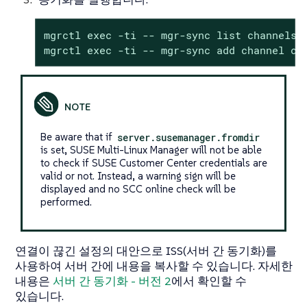
mgrctl exec -ti -- mgr-sync list channels

mgrctl exec -ti -- mgr-sync add channel ch
Be aware that if
server.susemanager.fromdir
is set, SUSE Multi-Linux Manager will not be able
to check if SUSE Customer Center credentials are
valid or not. Instead, a warning sign will be
displayed and no SCC online check will be
performed.
연결이 끊긴 설정의 대안으로 ISS(서버 간 동기화)를
사용하여 서버 간에 내용을 복사할 수 있습니다. 자세한
내용은
서버 간 동기화 - 버전 2
에서 확인할 수
있습니다.