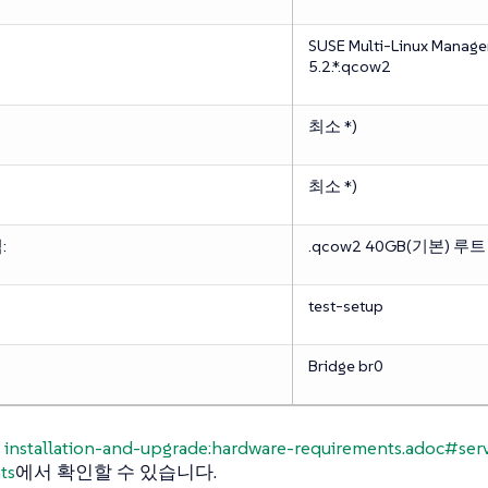
SUSE Multi-Linux Manage
5.2.*.qcow2
최소 *)
최소 *)
:
.qcow2
40GB(기본) 루
test-setup
Bridge
br0
은
installation-and-upgrade:hardware-requirements.adoc#ser
ts
에서 확인할 수 있습니다.