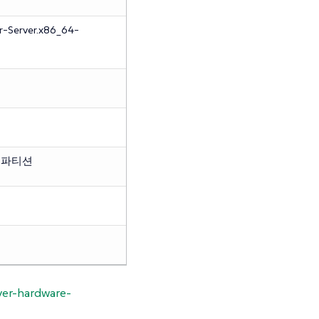
r-Server.x86_64-
트 파티션
ver-hardware-