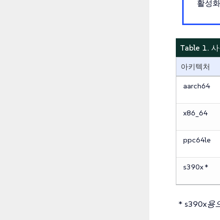
활성화
Table 1
아키텍처
aarch64
x86_64
ppc64le
s390x *
* s390x