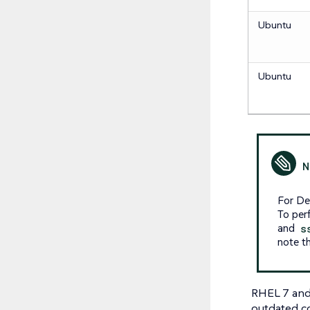
Ubuntu
Ubuntu
For De
To per
and
s
note t
RHEL 7 and
outdated co