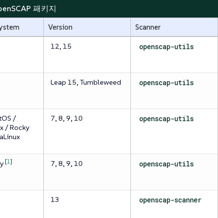
 OpenSCAP 패키지
system
Version
Scanner
12, 15
openscap-utils
Leap 15, Tumbleweed
openscap-utils
tOS /
7, 8, 9, 10
openscap-utils
x / Rocky
aLinux
[
1
]
ty
7, 8, 9, 10
openscap-utils
13
openscap-scanner