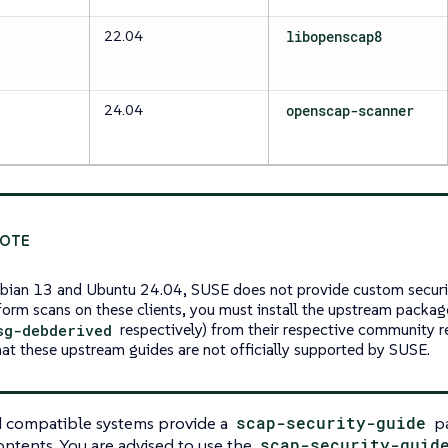
22.04
libopenscap8
24.04
openscap-scanner
bian 13 and Ubuntu 24.04, SUSE does not provide custom securi
form scans on these clients, you must install the upstream packag
sg-debderived
respectively) from their respective community re
hat these upstream guides are not officially supported by SUSE.
 compatible systems provide a
scap-security-guide
pa
ntents. You are advised to use the
scap-security-guid