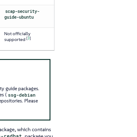
scap-security-
guide-ubuntu
Not officially
[
3
]
supported
ty guide packages.
es (
ssg-debian
positories. Please
ckage, which contains
e-redhat
package you