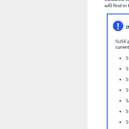
will find i
SUSE p
curren
S
S
S
S
S
S