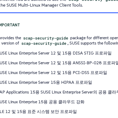
n the SUSE Multi-Linux Manager Client Tools.
rovides the
scap-security-guide
package for different open
t version of
scap-security-guide
, SUSE supports the followin
USE Linux Enterprise Server 12 및 15용 DISA STIG 프로파일
USE Linux Enterprise Server 12 및 15용 ANSSI-BP-028 프로파
USE Linux Enterprise Server 12 및 15용 PCI-DSS 프로파일
USE Linux Enterprise Server 15용 HIPAA 프로파일
AP Applications 15용 SUSE Linux Enterprise Server의 공
USE Linux Enterprise 15용 공용 클라우드 강화
SLE 12 및 15용 표준 시스템 보안 프로파일