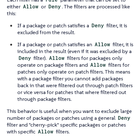
either
Allow
or
Deny
. The filters are processed like
this:
If a package or patch satisfies a
Deny
filter, it is
excluded from the result.
If a package or patch satisfies an
Allow
filter, it is
included in the result (even if it was excluded by a
Deny
filter).
Allow
filters for packages only
operate on package filters and
Allow
filters for
patches only operate on patch filters. This means
with a package filter you cannot add packages
back in that were filtered out through patch filters
or vice versa for patches that where filtered out
through package filters.
This behavior is useful when you want to exclude large
number of packages or patches using a general
Deny
filter and "cherry-pick" specific packages or patches
with specific
Allow
filters.