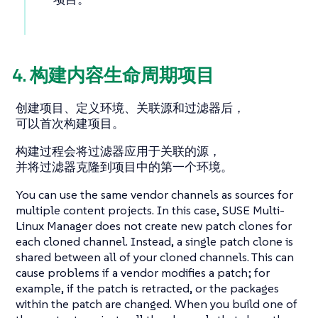
4. 构建内容生命周期项目
创建项目、定义环境、关联源和过滤器后，
可以首次构建项目。
构建过程会将过滤器应用于关联的源，
并将过滤器克隆到项目中的第一个环境。
You can use the same vendor channels as sources for
multiple content projects. In this case, SUSE Multi-
Linux Manager does not create new patch clones for
each cloned channel. Instead, a single patch clone is
shared between all of your cloned channels. This can
cause problems if a vendor modifies a patch; for
example, if the patch is retracted, or the packages
within the patch are changed. When you build one of