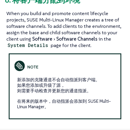
When you build and promote content lifecycle
projects, SUSE Multi-Linux Manager creates a tree of
software channels. To add clients to the environment,
assign the base and child software channels to your
client using
Software
Software Channels
in the
System Details
page for the client.
新添加的克隆通道不会自动指派到客户端。
如果您添加或升级了源，
则需要手动检查并更新您的通道指派。
在将来的版本中，自动指派会添加到 SUSE Multi-
Linux Manager。