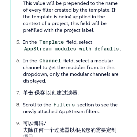
This value will be prepended to the name
of every filter created by the template. If
the template is being applied in the
context of a project, this field will be
prefilled with the project label.
In the
Template
field, select
AppStream modules with defaults
.
In the
Channel
field, select a modular
channel to get the modules from. In this
dropdown, only the modular channels are
displayed.
单击
保存
以创建过滤器。
Scroll to the
Filters
section to see the
newly attached AppStream filters.
可以编辑/
去除任何一个过滤器以根据您的需要定制
项目。