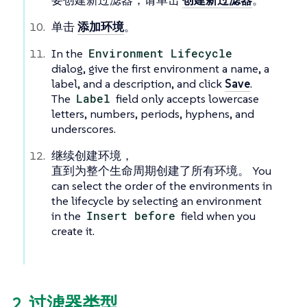
要创建新过滤器，请单击
创建新过滤器
。
单击
添加环境
。
In the
Environment Lifecycle
dialog, give the first environment a name, a
label, and a description, and click
Save
.
The
Label
field only accepts lowercase
letters, numbers, periods, hyphens, and
underscores.
继续创建环境，
直到为整个生命周期创建了所有环境。 You
can select the order of the environments in
the lifecycle by selecting an environment
in the
Insert before
field when you
create it.
2. 过滤器类型