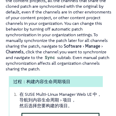
the content projects, all the channels that share the
cloned patch are synchronized with the original by
default, even if the channels are in other environments
of your content project, or other content project
channels in your organization. You can change this
behavior by turning off automatic patch
synchronization in your organization settings. To
manually synchronize the patch later for all channels
sharing the patch, navigate to
Software
Manage
Channels
, click the channel you want to synchronize
and navigate to the
Sync
subtab. Even manual patch
synchronization affects all organization channels
sharing the patch.
过程：构建内容生命周期项目
在 SUSE Multi-Linux Manager Web UI 中，
导航到
内容生命周期
项目
，
然后选择您要构建的项目。