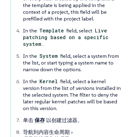
the template is being applied in the
context of a project, this field will be
prefilled with the project label.
In the
Template
field, select
Live
patching based on a specific
system
.
In the
System
field, select a system from
the list, or start typing a system name to
narrow down the options.
In the
Kernel
field, select a kernel
version from the list of versions installed in
the selected system. The filter to deny the
later regular kernel patches will be based
on this version.
单击
保存
以创建过滤器。
导航到
内容生命周期