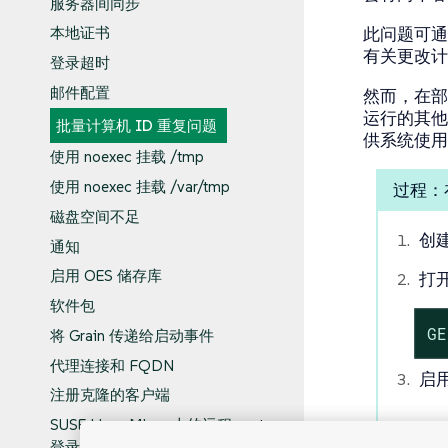
服务器间同步
此问题可通过
本地证书
有关更改计
登录超时
邮件配置
然而，在部
运行的其他应
批量计算机 ID 重复问题
供系统使用
使用 noexec 挂载 /tmp
使用 noexec 挂载 /var/tmp
过程：在注
磁盘空间不足
创
通知
启用 OES 储存库
打
软件包
GE
将 Grain 传递给启动事件
代理连接和 FQDN
启
注册克隆的客户端
SUSE Linux Micro 上的远程 root
登录