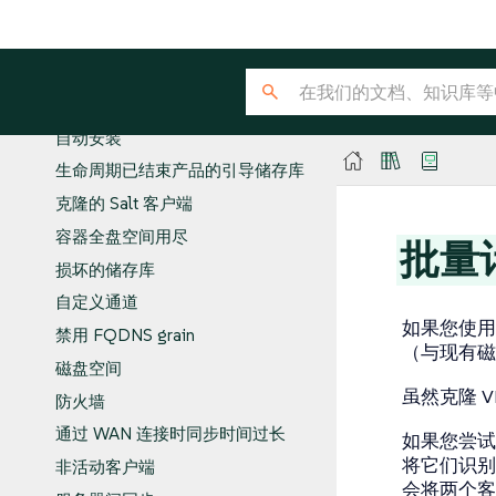
微调更改日志
用户
支持
查错
自动安装
生命周期已结束产品的引导储存库
克隆的 Salt 客户端
容器全盘空间用尽
批量
损坏的储存库
自定义通道
如果您使用 
禁用 FQDNS grain
（与现有磁
磁盘空间
虽然克隆 
防火墙
通过 WAN 连接时同步时间过长
如果您尝试注
将它们识别为
非活动客户端
会将两个客