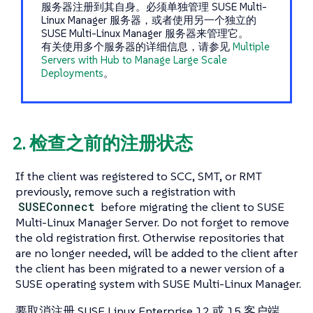
服务器注册到其自身。必须单独管理 SUSE Multi-
Linux Manager 服务器，或者使用另一个独立的
SUSE Multi-Linux Manager 服务器来管理它。
有关使用多个服务器的详细信息，请参见
Multiple
Servers with Hub to Manage Large Scale
Deployments
。
2. 检查之前的注册状态
If the client was registered to SCC, SMT, or RMT
previously, remove such a registration with
SUSEConnect
before migrating the client to SUSE
Multi-Linux Manager Server. Do not forget to remove
the old registration first. Otherwise repositories that
are no longer needed, will be added to the client after
the client has been migrated to a newer version of a
SUSE operating system with SUSE Multi-Linux Manager.
要取消注册 SUSE Linux Enterprise 12 或 15 客户端，