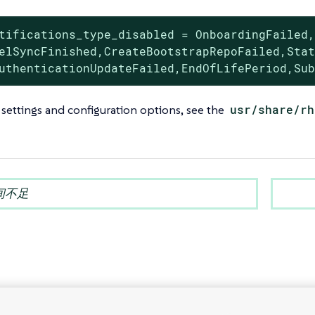
tifications_type_disabled = OnboardingFailed,
elSyncFinished,CreateBootstrapRepoFailed,Stat
uthenticationUpdateFailed,EndOfLifePeriod,Su
 settings and configuration options, see the
usr/share/rh
间不足