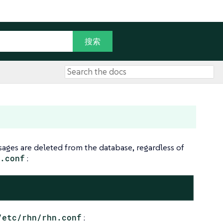
ssages are deleted from the database, regardless of
.conf
:
/etc/rhn/rhn.conf
: