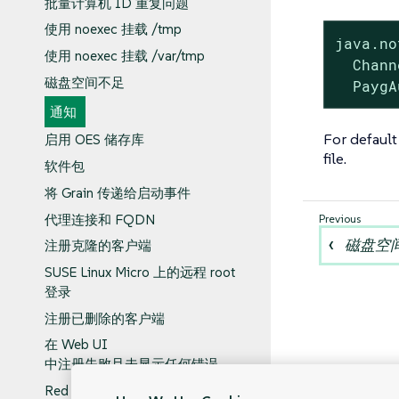
批量计算机 ID 重复问题
使用 noexec 挂载 /tmp
java.no
使用 noexec 挂载 /var/tmp
  Chann
磁盘空间不足
  PaygA
通知
For default
启用 OES 储存库
file.
软件包
将 Grain 传递给启动事件
代理连接和 FQDN
磁盘空
注册克隆的客户端
SUSE Linux Micro 上的远程 root
登录
注册已删除的客户端
在 Web UI
中注册失败且未显示任何错误
Red Hat CDN 通道和多个证书