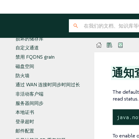
自动安装
生命周期已结束产品的引导储存库
克隆的 Salt 客户端
容器全盘空间用尽
损坏的储存库
自定义通道
禁用 FQDNS grain
磁盘空间
通知
防火墙
通过 WAN 连接时同步时间过长
The default
非活动客户端
read status.
服务器间同步
本地证书
java.no
登录超时
邮件配置
To enable or