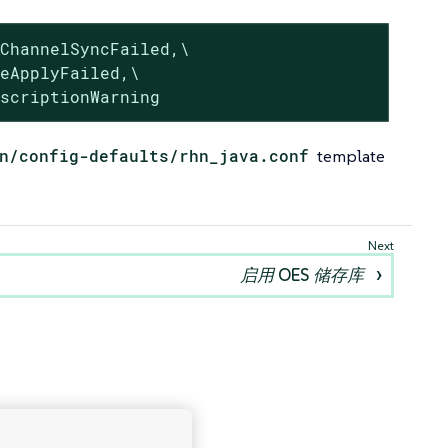
ChannelSyncFailed,\

eApplyFailed,\

bscriptionWarning
n/config-defaults/rhn_java.conf
template
启用 OES 储存库