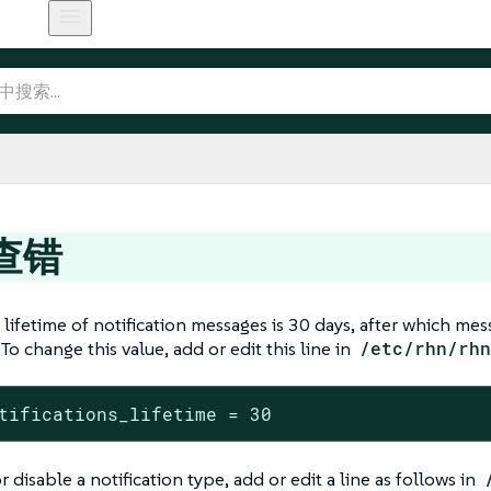
查错
 lifetime of notification messages is 30 days, after which me
 To change this value, add or edit this line in
/etc/rhn/rhn
tifications_lifetime = 30
 disable a notification type, add or edit a line as follows in