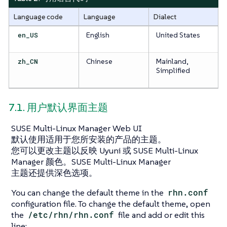
Language code
Language
Dialect
en_US
English
United States
zh_CN
Chinese
Mainland,
Simplified
7.1. 用户默认界面主题
SUSE Multi-Linux Manager Web UI
默认使用适用于您所安装的产品的主题。
您可以更改主题以反映 Uyuni 或 SUSE Multi-Linux
Manager 颜色。SUSE Multi-Linux Manager
主题还提供深色选项。
You can change the default theme in the
rhn.conf
configuration file. To change the default theme, open
the
/etc/rhn/rhn.conf
file and add or edit this
line: