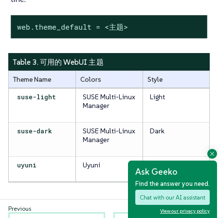
web.theme_default = <主题>
Table 3. 可用的 WebUI 主题
Theme Name
Colors
Style
suse-light
SUSE Multi-Linux
Light
Manager
suse-dark
SUSE Multi-Linux
Dark
Manager
uyuni
Uyuni
Light
Ask Geeko
Find the answer you need.
Chat with our AI assistant
View our privacy policy